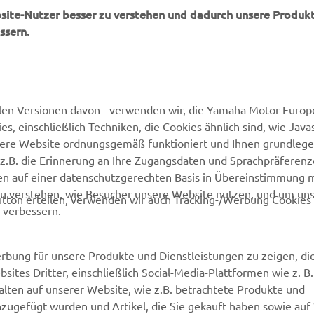
bsite-Nutzer besser zu verstehen und dadurch unsere Produkt
OFFIZIELLE WEBSITE VON ARKSEN
ssern.
len Versionen davon - verwenden wir, die Yamaha Motor Europe
 einschließlich Techniken, die Cookies ähnlich sind, wie Java
sere Website ordnungsgemäß funktioniert und Ihnen grundleg
MEHR VON YAMAHA
SUPPORT
z.B. die Erinnerung an Ihre Zugangsdaten und Sprachpräferenz
en auf einer datenschutzgerechten Basis in Übereinstimmung 
Newsletter
Kontakt aufnehmen
zu verstehen, wie Besucher unsere Website nutzen, und um un
tton erteilen, verwenden wir auch Tracking-/Werbung Cookies 
 verbessern.
MyYamaha
Webshop Support
Yamaha Music
Ersatzteilkatalog
rbung für unsere Produkte und Dienstleistungen zu zeigen, die
Yamaha Racing
Wartungstermin anfragen
sites Dritter, einschließlich Social-Media-Plattformen wie z. B
Yamaha Motor Global
Yamaha Partner finden
lten auf unserer Website, wie z.B. betrachtete Produkte und
nzugefügt wurden und Artikel, die Sie gekauft haben sowie auf
Media Portal
Entsorgung von