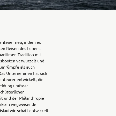
enteuer neu, indem es
ßten Reisen des Lebens
maritimen Tradition mit
nsbooten verwurzelt und
iumrümpfe als auch
 Das Unternehmen hat sich
nteurer entwickelt, die
eidung umfasst.
chütterlichen
t und der Philanthropie
 Arksen wegweisende
islaufwirtschaft entwickelt