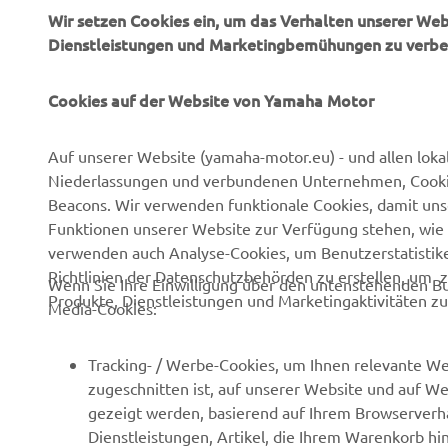
Wir setzen Cookies ein, um das Verhalten unserer We
Dienstleistungen und Marketingbemühungen zu verbe
Cookies auf der Website von Yamaha Motor
Auf unserer Website (yamaha-motor.eu) - und allen loka
Niederlassungen und verbundenen Unternehmen, Cookies,
Beacons. Wir verwenden funktionale Cookies, damit un
UNTERNEHMEN
B2B
Funktionen unserer Website zur Verfügung stehen, wie 
verwenden auch Analyse-Cookies, um Benutzerstatistik
Über uns
NEO's Delivery
Richtlinien der Datenschutzbehörden zu erstellen, um 
Wenn Sie Ihre Einwilligung über den untenstehenden Bu
Produkte, Dienstleistungen und Marketingaktivitäten zu
Newsmeldungen
eBike Antriebe
Media-Cookies:
Veranstaltungen
Behörden und Polizei
Tracking- / Werbe-Cookies, um Ihnen relevante We
Presse
Golfplätze
zugeschnitten ist, auf unserer Website und auf Web
Prospekte
Ersthelfer
gezeigt werden, basierend auf Ihrem Browserverha
Dienstleistungen, Artikel, die Ihrem Warenkorb hi
Karriere
Robotics