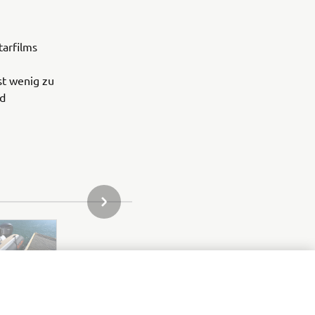
arfilms
st wenig zu
nd
NÄCHSTES BILD IN DER GALERIE