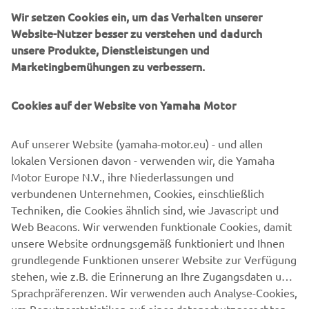
Tauchen
Wir setzen Cookies ein, um das Verhalten unserer
oder bei anspruchsvollen professionellen Aufgaben.
Website-Nutzer besser zu verstehen und dadurch
Angetrieben von Forschung und Entwicklung und
unsere Produkte, Dienstleistungen und
modernster
Marketingbemühungen zu verbessern.
Technologie, entwickelt sich Capelli ständig weiter, um das
globale Bootserlebnis
Cookies auf der Website von Yamaha Motor
zu verbessern.
Auf unserer Website (yamaha-motor.eu) - und allen
lokalen Versionen davon - verwenden wir, die Yamaha
Motor Europe N.V., ihre Niederlassungen und
verbundenen Unternehmen, Cookies, einschließlich
1
/
13
Techniken, die Cookies ähnlich sind, wie Javascript und
Web Beacons. Wir verwenden funktionale Cookies, damit
OFFIZIELLE WEBSITE VON CAPELLI
unsere Website ordnungsgemäß funktioniert und Ihnen
grundlegende Funktionen unserer Website zur Verfügung
stehen, wie z.B. die Erinnerung an Ihre Zugangsdaten und
Sprachpräferenzen. Wir verwenden auch Analyse-Cookies,
um Benutzerstatistiken auf einer datenschutzgerechten