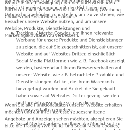
Wenn Sie Ihre Einwilligung über den untenstehenden
Basis in Übereinstimmung mit den Richtlinien der
Button erteilen, verwenden wir auch Tracking-/Werbung
UNTERNEHMEN
Datenschutzbehörden zu erstellen, um zu verstehen, wie
Cookies und Social Media-Cookies:
Besucher unsere Website nutzen, und um unsere
Website, Produkte, Dienstleistungen und
B2B
Tracking- / Werbe-Cookies, um Ihnen relevante
Marketingaktivitäten zu verbessern.
Werbung für unsere Produkte und Dienstleistungen
MEHR VON YAMAHA
zu zeigen, die auf Sie zugeschnitten ist, auf unserer
Website und auf Websites Dritter, einschließlich
Social-Media-Plattformen wie z. B. Facebook gezeigt
SUPPORT
werden, basierend auf Ihrem Browserverhalten auf
unserer Website, wie z.B. betrachtete Produkte und
Dienstleistungen, Artikel, die Ihrem Warenkorb
NEWSLETTER
hinzugefügt wurden und Artikel, die Sie gekauft
Erfahre als Erster von den neuesten Angeboten,
haben sowie auf Websites Dritter gezeigt werden
Sonderveranstaltungen, Neuerscheinungen und vielem mehr.
und Ihre Interessen, die sich aus diesem
Wenn Sie alle Funktionalitäten unserer Website erhalten
Browserverhalten ergeben.
möchten und auf Ihre Interessen zugeschnittene
Angebote und Anzeigen sehen möchten, akzeptieren Sie
Social Media-Cookies, um Ihnen die Möglichkeit zu
bitte die Tracking-/Werbung- und Social Media-Cookies,
ABONNIEREN
geben, Videos auf unserer Website anzusehen (z.B.