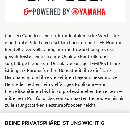
Cantieri Capelli ist eine führende italienische Werft, die
eine breite Palette von Schlauchbooten und GFK-Booten
herstellt. Der vollständig interne Produktionsprozess
gewährleistet eine strenge Qualitätskontrolle und
sorgfältige Liebe zum Detail. Die kultige TEMPEST-Linie
ist in ganz Europa für ihre Robustheit, ihre einfache
Handhabung und ihre vielseitigen Layouts bekannt. Der
Hersteller bedient ein vielfältiges Publikum – von
Freizeitkapitänen bis hin zu professionellen Betreibern –
mit einem Portfolio, das von kompakten Beibooten bis hin
zu leistungsstarken Festrumpfbooten reicht.
Jedes Modell vereint italienischen Stil mit zuverlässiger
DEINE PRIVATSPHÄRE IST UNS WICHTIG
Leistung und übertrifft Erwartungen beim Cruising, beim