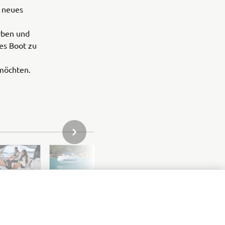
n neues
arben und
les Boot zu
möchten.
NÄCHSTES BILD IN DER GALERIE
e,