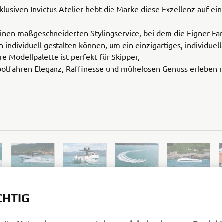
lusiven Invictus Atelier hebt die Marke diese Exzellenz auf ei
einen maßgeschneiderten Stylingservice, bei dem die Eigner F
 individuell gestalten können, um ein einzigartiges, individuel
hre Modellpalette ist perfekt für Skipper,
ootfahren Eleganz, Raffinesse und mühelosen Genuss erleben 
CHTIG
bsite-Nutzer besser zu verstehen und dadurch unsere Produkt