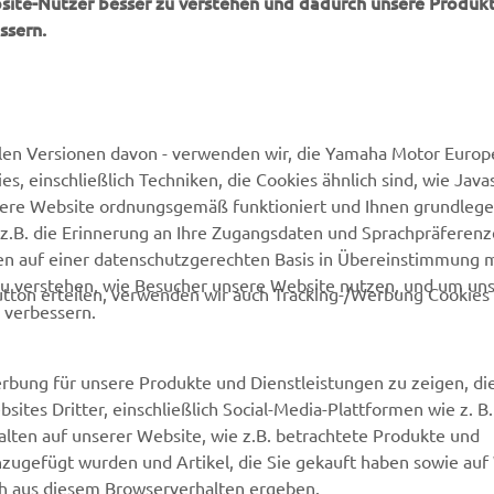
OFFIZIELLE WEBSITE VON INVICTUS
ssern.
len Versionen davon - verwenden wir, die Yamaha Motor Europe
 einschließlich Techniken, die Cookies ähnlich sind, wie Java
sere Website ordnungsgemäß funktioniert und Ihnen grundleg
MEHR VON YAMAHA
SUPPORT
z.B. die Erinnerung an Ihre Zugangsdaten und Sprachpräferenz
en auf einer datenschutzgerechten Basis in Übereinstimmung 
Newsletter
Kontakt aufnehmen
zu verstehen, wie Besucher unsere Website nutzen, und um un
tton erteilen, verwenden wir auch Tracking-/Werbung Cookies 
 verbessern.
MyYamaha
Webshop Support
Yamaha Music
Ersatzteilkatalog
rbung für unsere Produkte und Dienstleistungen zu zeigen, die
Yamaha Racing
Wartungstermin anfragen
sites Dritter, einschließlich Social-Media-Plattformen wie z. B
Yamaha Motor Global
Yamaha Partner finden
lten auf unserer Website, wie z.B. betrachtete Produkte und
nzugefügt wurden und Artikel, die Sie gekauft haben sowie auf
Media Portal
Entsorgung von
ich aus diesem Browserverhalten ergeben.
Altbatterien