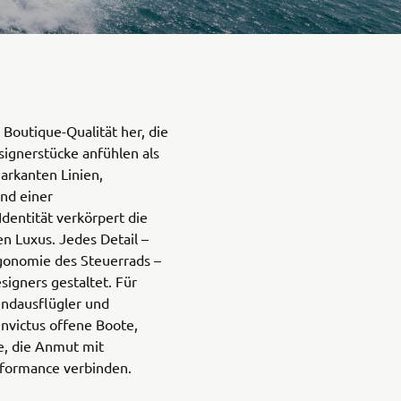
n Boutique-Qualität her, die
signerstücke anfühlen als
markanten Linien,
und einer
dentität verkörpert die
 Luxus. Jedes Detail –
rgonomie des Steuerrads –
signers gestaltet. Für
endausflügler und
Invictus offene Boote,
, die Anmut mit
rformance verbinden.