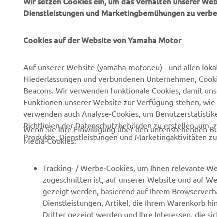
Dienstleistungen und Marketingbemühungen zu verbe
Cookies auf der Website von Yamaha Motor
Auf unserer Website (yamaha-motor.eu) - und allen loka
Niederlassungen und verbundenen Unternehmen, Cookies,
Beacons. Wir verwenden funktionale Cookies, damit un
UNTERNEHMEN
B2B
Funktionen unserer Website zur Verfügung stehen, wie 
verwenden auch Analyse-Cookies, um Benutzerstatistik
Über uns
NEO's Delivery
Richtlinien der Datenschutzbehörden zu erstellen, um 
Wenn Sie Ihre Einwilligung über den untenstehenden Bu
Produkte, Dienstleistungen und Marketingaktivitäten zu
Newsmeldungen
eBike Antriebe
Media-Cookies:
Veranstaltungen
Behörden und Polizei
Tracking- / Werbe-Cookies, um Ihnen relevante We
Presse
Golfplätze
zugeschnitten ist, auf unserer Website und auf Web
Prospekte
Ersthelfer
gezeigt werden, basierend auf Ihrem Browserverha
Dienstleistungen, Artikel, die Ihrem Warenkorb hi
Karriere
Robotics
Dritter gezeigt werden und Ihre Interessen, die s