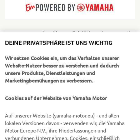
Jeanneau Wurzeln reichen zurück bis ins Jahr 1957, und
baut Segelyachten und Motorboote, die für jede Art, das
DEINE PRIVATSPHÄRE IST UNS WICHTIG
Meer zu lieben, geeignet sind. Leistungsstarke Boote mit
unübertroffener Seetüchtigkeit. Boote mit eleganten
Wir setzen Cookies ein, um das Verhalten unserer
Linien und einem zeitlosen Stil. Boote, die für höchsten
Website-Nutzer besser zu verstehen und dadurch
Komfort an Bord stehen, bei denen das Layout und der
unsere Produkte, Dienstleistungen und
außergewöhnliche Komfort bis ins kleinste Detail
Marketingbemühungen zu verbessern.
durchdacht wurden. Jeanneau Boote, die für jedes
Bootserlebnis konzipiert sind: einen gemeinsamen
Cookies auf der Website von Yamaha Motor
Moment der Freude, der zugänglich und authentisch ist.
Auf unserer Website (yamaha-motor.eu) - und allen
lokalen Versionen davon - verwenden wir, die Yamaha
Motor Europe N.V., ihre Niederlassungen und
verbundenen Unternehmen, Cookies, einschließlich
1
/
6