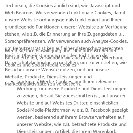
Techniken, die Cookies ähnlich sind, wie Javascript und
Web Beacons. Wir verwenden funktionale Cookies, damit
OFFIZIELLE WEBSITE VON JEANNEAU
unsere Website ordnungsgemäß funktioniert und Ihnen
grundlegende Funktionen unserer Website zur Verfügung
stehen, wie z.B. die Erinnerung an Ihre Zugangsdaten und
Sprachpräferenzen. Wir verwenden auch Analyse-Cookies,
um Benutzerstatistiken auf einer datenschutzgerechten
Wenn Sie Ihre Einwilligung über den untenstehenden
Basis in Übereinstimmung mit den Richtlinien der
Button erteilen, verwenden wir auch Tracking-/Werbung
UNTERNEHMEN
Datenschutzbehörden zu erstellen, um zu verstehen, wie
Cookies und Social Media-Cookies:
Besucher unsere Website nutzen, und um unsere
Website, Produkte, Dienstleistungen und
B2B
Tracking- / Werbe-Cookies, um Ihnen relevante
Marketingaktivitäten zu verbessern.
Werbung für unsere Produkte und Dienstleistungen
MEHR VON YAMAHA
zu zeigen, die auf Sie zugeschnitten ist, auf unserer
Website und auf Websites Dritter, einschließlich
Social-Media-Plattformen wie z. B. Facebook gezeigt
SUPPORT
werden, basierend auf Ihrem Browserverhalten auf
unserer Website, wie z.B. betrachtete Produkte und
Dienstleistungen, Artikel, die Ihrem Warenkorb
NEWSLETTER