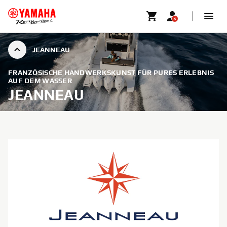
JEANNEAU
FRANZÖSISCHE HANDWERKSKUNST FÜR PURES ERLEBNIS
AUF DEM WASSER
JEANNEAU