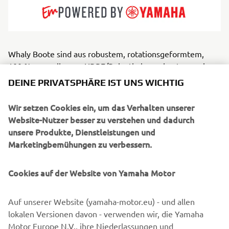
Whaly Boote sind aus robustem, rotationsgeformtem,
100 % recycelbarem HDPE/Polyethylen gebaut, was sie
extrem stabil, widerstandsfähig und wartungsfreundlich
DEINE PRIVATSPHÄRE IST UNS WICHTIG
macht. Sie sind für Situationen konzipiert, in denen
Zuverlässigkeit und Einfachheit wichtiger sind als
Wir setzen Cookies ein, um das Verhalten unserer
Raffinesse oder Komplexität. Die Boote von Whaly sind
Website-Nutzer besser zu verstehen und dadurch
sicher, erschwinglich und einfach zu handhaben. Sie
unsere Produkte, Dienstleistungen und
eignen sich hervorragend für Familien, Mietflotten,
Marketingbemühungen zu verbessern.
Rettungsteams und praktische Anwender. Perfekt für
geschützte Gewässer, Angeln, Transport und sorgenfreie
Cookies auf der Website von Yamaha Motor
Abenteuer.
Auf unserer Website (yamaha-motor.eu) - und allen
lokalen Versionen davon - verwenden wir, die Yamaha
Motor Europe N.V., ihre Niederlassungen und