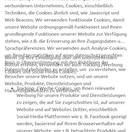
1
/
2
verbundenen Unternehmen, Cookies, einschließlich
Techniken, die Cookies ähnlich sind, wie Javascript und
Web Beacons. Wir verwenden funktionale Cookies, damit
OFFIZIELLE WEBSITE VON WHALY
unsere Website ordnungsgemäß funktioniert und Ihnen
grundlegende Funktionen unserer Website zur Verfügung
stehen, wie z.B. die Erinnerung an Ihre Zugangsdaten und
Sprachpräferenzen. Wir verwenden auch Analyse-Cookies,
um Benutzerstatistiken auf einer datenschutzgerechten
Wenn Sie Ihre Einwilligung über den untenstehenden
Basis in Übereinstimmung mit den Richtlinien der
Button erteilen, verwenden wir auch Tracking-/Werbung
UNTERNEHMEN
Datenschutzbehörden zu erstellen, um zu verstehen, wie
Cookies und Social Media-Cookies:
Besucher unsere Website nutzen, und um unsere
Website, Produkte, Dienstleistungen und
B2B
Tracking- / Werbe-Cookies, um Ihnen relevante
Marketingaktivitäten zu verbessern.
Werbung für unsere Produkte und Dienstleistungen
MEHR VON YAMAHA
zu zeigen, die auf Sie zugeschnitten ist, auf unserer
Website und auf Websites Dritter, einschließlich
Social-Media-Plattformen wie z. B. Facebook gezeigt
SUPPORT
werden, basierend auf Ihrem Browserverhalten auf
unserer Website, wie z.B. betrachtete Produkte und