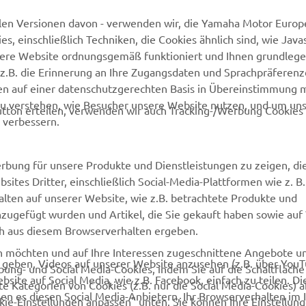
len Versionen davon - verwenden wir, die Yamaha Motor Europe
 einschließlich Techniken, die Cookies ähnlich sind, wie Java
Newsletter
Kontakt aufnehmen
sere Website ordnungsgemäß funktioniert und Ihnen grundleg
MyYamaha
Webshop Support
z.B. die Erinnerung an Ihre Zugangsdaten und Sprachpräferenz
en auf einer datenschutzgerechten Basis in Übereinstimmung 
Yamaha Music
Ersatzteilkatalog
zu verstehen, wie Besucher unsere Website nutzen, und um un
tton erteilen, verwenden wir auch Tracking-/Werbung Cookies 
Yamaha Racing
Wartungstermin anfragen
 verbessern.
Yamaha Motor Global
Yamaha Partner finden
Media Portal
Entsorgung von
rbung für unsere Produkte und Dienstleistungen zu zeigen, die
Altbatterien
sites Dritter, einschließlich Social-Media-Plattformen wie z. B
Mobile Apps
lten auf unserer Website, wie z.B. betrachtete Produkte und
Händler werden
nzugefügt wurden und Artikel, die Sie gekauft haben sowie auf
ich aus diesem Browserverhalten ergeben.
en möchten und auf Ihre Interessen zugeschnittene Angebote 
u geben, Videos auf unserer Website anzusehen (z.B. über You
bung- und Social Media-Cookies, indem Sie auf die Schaltfläch
site auf Social Media, wie z.B. Facebook, einfach zu teilen. Di
e Kategorien von Cookies (z.B. nur die Social Media-Cookies) 
en es diesen Social Media-Anbietern, Ihr Browserverhalten im 
ookie-Einstellungen anpassen" unten. Sie können Ihre Einstellun
Zustimmung widerrufen. Bitte lesen Sie diese Cookie-Einstell