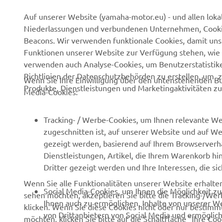
Auf unserer Website (yamaha-motor.eu) - und allen loka
Niederlassungen und verbundenen Unternehmen, Cookies,
Über uns
NEO's Delivery
Beacons. Wir verwenden funktionale Cookies, damit un
Newsmeldungen
eBike Antriebe
Funktionen unserer Website zur Verfügung stehen, wie 
verwenden auch Analyse-Cookies, um Benutzerstatistik
Veranstaltungen
Behörden und Polizei
Richtlinien der Datenschutzbehörden zu erstellen, um 
Wenn Sie Ihre Einwilligung über den untenstehenden Bu
Presse
Golfplätze
Produkte, Dienstleistungen und Marketingaktivitäten zu
Media-Cookies:
Prospekte
Ersthelfer
Karriere
Robotics
Tracking- / Werbe-Cookies, um Ihnen relevante We
zugeschnitten ist, auf unserer Website und auf Web
Impressum
Partnerschaften
gezeigt werden, basierend auf Ihrem Browserverha
Menschenrechtsrichtlinie
Technische Informationen
Dienstleistungen, Artikel, die Ihrem Warenkorb hi
für Unabhängige
Dritter gezeigt werden und Ihre Interessen, die s
Grundlegende
Handelsbetriebe
Wenn Sie alle Funktionalitäten unserer Website erhalt
Nachhaltigkeitsrichtlinie
Social Media-Cookies, um Ihnen die Möglichkeit z
sehen möchten, akzeptieren Sie bitte die Tracking-/Wer
Yamalube
Whistleblower-Kanal
Ihnen auch zu ermöglichen, Inhalte von unserer Web
klicken. Wenn Sie diese Cookies nicht oder nur bestimmt
Sicherheitsdatenblatt
von Drittanbietern von Social Media und ermöglich
möchten, klicken Sie bitte auf die Schaltfläche "Ihre C
verfolgen und für ihre eigenen Zwecke zu nutzen.
unsere
Cookie-Einstellungen
jederzeit ändern und Ihre 