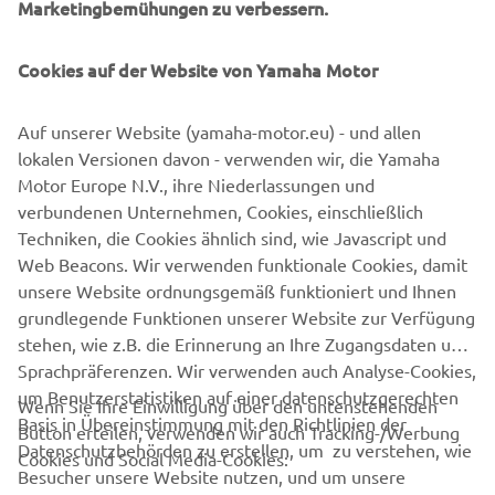
Cookies auf der Website von Yamaha Motor
Auf unserer Website (yamaha-motor.eu) - und allen
lokalen Versionen davon - verwenden wir, die Yamaha
Motor Europe N.V., ihre Niederlassungen und
verbundenen Unternehmen, Cookies, einschließlich
Techniken, die Cookies ähnlich sind, wie Javascript und
Web Beacons. Wir verwenden funktionale Cookies, damit
unsere Website ordnungsgemäß funktioniert und Ihnen
grundlegende Funktionen unserer Website zur Verfügung
stehen, wie z.B. die Erinnerung an Ihre Zugangsdaten und
Sprachpräferenzen. Wir verwenden auch Analyse-Cookies,
um Benutzerstatistiken auf einer datenschutzgerechten
Wenn Sie Ihre Einwilligung über den untenstehenden
Basis in Übereinstimmung mit den Richtlinien der
Button erteilen, verwenden wir auch Tracking-/Werbung
Datenschutzbehörden zu erstellen, um zu verstehen, wie
Cookies und Social Media-Cookies:
Besucher unsere Website nutzen, und um unsere
Website, Produkte, Dienstleistungen und