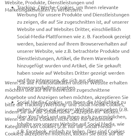
Tracking- / Werbe-Cookies, um Ihnen relevante
Marketingaktivitäten zu verbessern.
Werbung für unsere Produkte und Dienstleistungen
zu zeigen, die auf Sie zugeschnitten ist, auf unserer
Website und auf Websites Dritter, einschließlich
Social-Media-Plattformen wie z. B. Facebook gezeigt
werden, basierend auf Ihrem Browserverhalten auf
unserer Website, wie z.B. betrachtete Produkte und
Dienstleistungen, Artikel, die Ihrem Warenkorb
hinzugefügt wurden und Artikel, die Sie gekauft
haben sowie auf Websites Dritter gezeigt werden
und Ihre Interessen, die sich aus diesem
Wenn Sie alle Funktionalitäten unserer Website erhalten
Browserverhalten ergeben.
möchten und auf Ihre Interessen zugeschnittene
Angebote und Anzeigen sehen möchten, akzeptieren Sie
Social Media-Cookies, um Ihnen die Möglichkeit zu
bitte die Tracking-/Werbung- und Social Media-Cookies,
geben, Videos auf unserer Website anzusehen (z.B.
indem Sie auf die Schaltfläche „Akzeptieren“ klicken.
über YouTube) und um Ihnen auch zu ermöglichen,
Wenn Sie diese Cookies nicht oder nur bestimmte
Inhalte von unserer Website auf Social Media, wie
Kategorien von Cookies (z.B. nur die Social Media-
z.B. Facebook, einfach zu teilen. Dies sind Cookies
Cookies) akzeptieren möchten, klicken Sie bitte auf die
von Drittanbietern von Social Media und
Schaltfläche "Ihre Cookie-Einstellungen anpassen" unten.