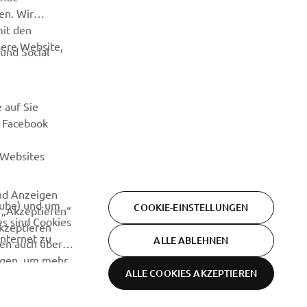
en. Wir
mit den
sere Website,
und Social
 auf Sie
. Facebook
 Websites
und Anzeigen
Tube) und um
COOKIE-EINSTELLUNGEN
e „Akzeptieren“
es sind Cookies
akzeptieren
Internet zu
ALLE ABLEHNEN
gen auch über
ungen, um mehr
ALLE COOKIES AKZEPTIEREN