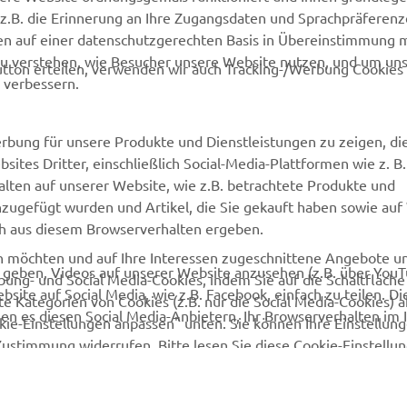
z.B. die Erinnerung an Ihre Zugangsdaten und Sprachpräferenz
en auf einer datenschutzgerechten Basis in Übereinstimmung 
zu verstehen, wie Besucher unsere Website nutzen, und um un
tton erteilen, verwenden wir auch Tracking-/Werbung Cookies 
 verbessern.
rbung für unsere Produkte und Dienstleistungen zu zeigen, die
sites Dritter, einschließlich Social-Media-Plattformen wie z. B
lten auf unserer Website, wie z.B. betrachtete Produkte und
nzugefügt wurden und Artikel, die Sie gekauft haben sowie auf
ich aus diesem Browserverhalten ergeben.
en möchten und auf Ihre Interessen zugeschnittene Angebote 
u geben, Videos auf unserer Website anzusehen (z.B. über You
bung- und Social Media-Cookies, indem Sie auf die Schaltfläch
site auf Social Media, wie z.B. Facebook, einfach zu teilen. Di
e Kategorien von Cookies (z.B. nur die Social Media-Cookies) 
en es diesen Social Media-Anbietern, Ihr Browserverhalten im 
ookie-Einstellungen anpassen" unten. Sie können Ihre Einstellun
Zustimmung widerrufen. Bitte lesen Sie diese Cookie-Einstell
endung zu erfahren.