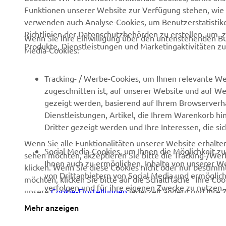
Funktionen unserer Website zur Verfügung stehen, wie 
verwenden auch Analyse-Cookies, um Benutzerstatistik
Richtlinien der Datenschutzbehörden zu erstellen, um 
Wenn Sie Ihre Einwilligung über den untenstehenden Bu
Produkte, Dienstleistungen und Marketingaktivitäten zu
Media-Cookies:
Tracking- / Werbe-Cookies, um Ihnen relevante We
zugeschnitten ist, auf unserer Website und auf Web
gezeigt werden, basierend auf Ihrem Browserverha
Dienstleistungen, Artikel, die Ihrem Warenkorb hi
Dritter gezeigt werden und Ihre Interessen, die s
Wenn Sie alle Funktionalitäten unserer Website erhalt
Social Media-Cookies, um Ihnen die Möglichkeit z
sehen möchten, akzeptieren Sie bitte die Tracking-/Wer
Ihnen auch zu ermöglichen, Inhalte von unserer Web
klicken. Wenn Sie diese Cookies nicht oder nur bestimmt
von Drittanbietern von Social Media und ermöglich
möchten, klicken Sie bitte auf die Schaltfläche "Ihre C
verfolgen und für ihre eigenen Zwecke zu nutzen.
unsere
Cookie-Einstellungen
jederzeit ändern und Ihre 
über die von uns verwendeten Cookies und deren Verw
Mehr anzeigen