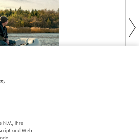
e,
 N.V., ihre
script und Web
ende