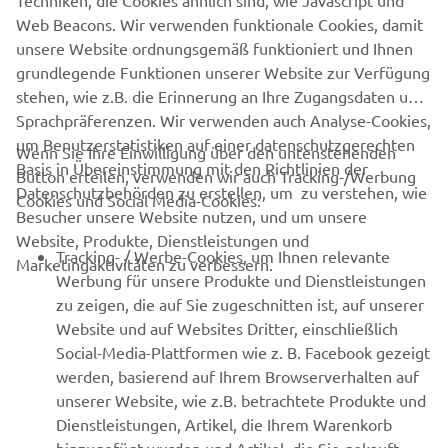
Techniken, die Cookies ähnlich sind, wie Javascript und
Web Beacons. Wir verwenden funktionale Cookies, damit
unsere Website ordnungsgemäß funktioniert und Ihnen
grundlegende Funktionen unserer Website zur Verfügung
stehen, wie z.B. die Erinnerung an Ihre Zugangsdaten und
Sprachpräferenzen. Wir verwenden auch Analyse-Cookies,
um Benutzerstatistiken auf einer datenschutzgerechten
Wenn Sie Ihre Einwilligung über den untenstehenden
Basis in Übereinstimmung mit den Richtlinien der
Button erteilen, verwenden wir auch Tracking-/Werbung
Datenschutzbehörden zu erstellen, um zu verstehen, wie
Cookies und Social Media-Cookies:
Besucher unsere Website nutzen, und um unsere
Website, Produkte, Dienstleistungen und
Tracking- / Werbe-Cookies, um Ihnen relevante
Marketingaktivitäten zu verbessern.
Werbung für unsere Produkte und Dienstleistungen
zu zeigen, die auf Sie zugeschnitten ist, auf unserer
Website und auf Websites Dritter, einschließlich
Social-Media-Plattformen wie z. B. Facebook gezeigt
werden, basierend auf Ihrem Browserverhalten auf
unserer Website, wie z.B. betrachtete Produkte und
Dienstleistungen, Artikel, die Ihrem Warenkorb