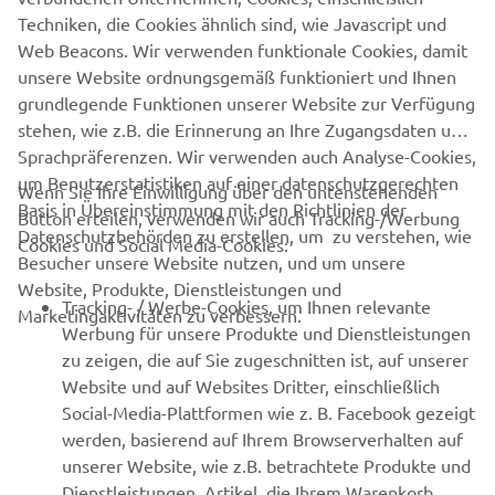
SUPPORT
Techniken, die Cookies ähnlich sind, wie Javascript und
Web Beacons. Wir verwenden funktionale Cookies, damit
unsere Website ordnungsgemäß funktioniert und Ihnen
NEWSLETTER
grundlegende Funktionen unserer Website zur Verfügung
Erfahre als Erster von den neuesten Angeboten,
stehen, wie z.B. die Erinnerung an Ihre Zugangsdaten und
Sonderveranstaltungen, Neuerscheinungen und vielem mehr.
Sprachpräferenzen. Wir verwenden auch Analyse-Cookies,
um Benutzerstatistiken auf einer datenschutzgerechten
Wenn Sie Ihre Einwilligung über den untenstehenden
Basis in Übereinstimmung mit den Richtlinien der
Button erteilen, verwenden wir auch Tracking-/Werbung
Datenschutzbehörden zu erstellen, um zu verstehen, wie
Cookies und Social Media-Cookies:
ABONNIEREN
Besucher unsere Website nutzen, und um unsere
Website, Produkte, Dienstleistungen und
Tracking- / Werbe-Cookies, um Ihnen relevante
Marketingaktivitäten zu verbessern.
Lesen Sie unsere Datenschutzrichtlinie, um zu erfahren, wie wir
Werbung für unsere Produkte und Dienstleistungen
Ihre persönlichen Daten verarbeiten:
Datenschutzerklärung
zu zeigen, die auf Sie zugeschnitten ist, auf unserer
Website und auf Websites Dritter, einschließlich
Germany (German)
Social-Media-Plattformen wie z. B. Facebook gezeigt
werden, basierend auf Ihrem Browserverhalten auf
unserer Website, wie z.B. betrachtete Produkte und
Dienstleistungen, Artikel, die Ihrem Warenkorb