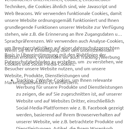
SUPPORT
Techniken, die Cookies ähnlich sind, wie Javascript und
Web Beacons. Wir verwenden funktionale Cookies, damit
unsere Website ordnungsgemäß funktioniert und Ihnen
NEWSLETTER
grundlegende Funktionen unserer Website zur Verfügung
Erfahre als Erster von den neuesten Angeboten,
stehen, wie z.B. die Erinnerung an Ihre Zugangsdaten und
Sonderveranstaltungen, Neuerscheinungen und vielem mehr.
Sprachpräferenzen. Wir verwenden auch Analyse-Cookies,
um Benutzerstatistiken auf einer datenschutzgerechten
Wenn Sie Ihre Einwilligung über den untenstehenden
Basis in Übereinstimmung mit den Richtlinien der
Button erteilen, verwenden wir auch Tracking-/Werbung
Datenschutzbehörden zu erstellen, um zu verstehen, wie
Cookies und Social Media-Cookies:
ABONNIEREN
Besucher unsere Website nutzen, und um unsere
Website, Produkte, Dienstleistungen und
Tracking- / Werbe-Cookies, um Ihnen relevante
Marketingaktivitäten zu verbessern.
Lesen Sie unsere Datenschutzrichtlinie, um zu erfahren, wie wir
Werbung für unsere Produkte und Dienstleistungen
Ihre persönlichen Daten verarbeiten:
Datenschutzerklärung
zu zeigen, die auf Sie zugeschnitten ist, auf unserer
Website und auf Websites Dritter, einschließlich
Germany (German)
Social-Media-Plattformen wie z. B. Facebook gezeigt
werden, basierend auf Ihrem Browserverhalten auf
unserer Website, wie z.B. betrachtete Produkte und
Dienstleistungen, Artikel, die Ihrem Warenkorb