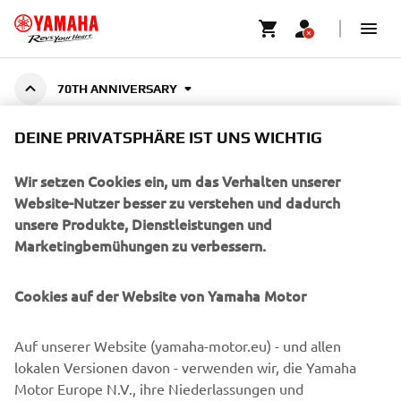
70TH ANNIVERSARY
70TH ANNIVERSARY
DEINE PRIVATSPHÄRE IST UNS WICHTIG
COLLECTION
Wir setzen Cookies ein, um das Verhalten unserer
Website-Nutzer besser zu verstehen und dadurch
unsere Produkte, Dienstleistungen und
Feiere 70 Jahre Yamaha Motor mit der 70th Anniversary
Marketingbemühungen zu verbessern.
Collection – eine Hommage an sieben Jahrzehnte voller
Mehr anzeigen
Innovation, Speed und Racing-Spirit. Die
...
Cookies auf der Website von Yamaha Motor
Auf unserer Website (yamaha-motor.eu) - und allen
UNTERNEHMEN
lokalen Versionen davon - verwenden wir, die Yamaha
Motor Europe N.V., ihre Niederlassungen und