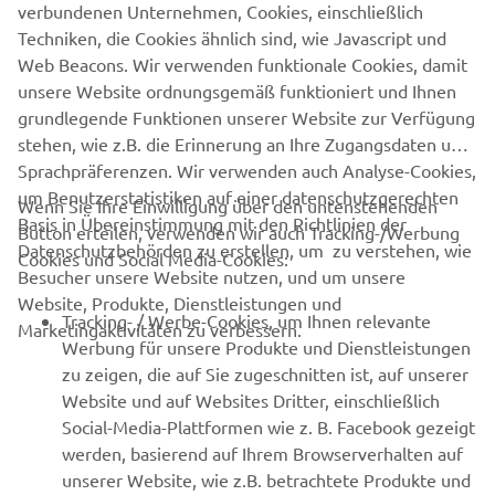
verbundenen Unternehmen, Cookies, einschließlich
B2B
Techniken, die Cookies ähnlich sind, wie Javascript und
Web Beacons. Wir verwenden funktionale Cookies, damit
MEHR VON YAMAHA
unsere Website ordnungsgemäß funktioniert und Ihnen
grundlegende Funktionen unserer Website zur Verfügung
stehen, wie z.B. die Erinnerung an Ihre Zugangsdaten und
SUPPORT
Sprachpräferenzen. Wir verwenden auch Analyse-Cookies,
um Benutzerstatistiken auf einer datenschutzgerechten
Wenn Sie Ihre Einwilligung über den untenstehenden
Basis in Übereinstimmung mit den Richtlinien der
NEWSLETTER
Button erteilen, verwenden wir auch Tracking-/Werbung
Datenschutzbehörden zu erstellen, um zu verstehen, wie
Cookies und Social Media-Cookies:
Erfahre als Erster von den neuesten Angeboten,
Besucher unsere Website nutzen, und um unsere
Sonderveranstaltungen, Neuerscheinungen und vielem mehr.
Website, Produkte, Dienstleistungen und
Tracking- / Werbe-Cookies, um Ihnen relevante
Marketingaktivitäten zu verbessern.
Werbung für unsere Produkte und Dienstleistungen
zu zeigen, die auf Sie zugeschnitten ist, auf unserer
Website und auf Websites Dritter, einschließlich
ABONNIEREN
Social-Media-Plattformen wie z. B. Facebook gezeigt
werden, basierend auf Ihrem Browserverhalten auf
Lesen Sie unsere Datenschutzrichtlinie, um zu erfahren, wie wir
unserer Website, wie z.B. betrachtete Produkte und
Ihre persönlichen Daten verarbeiten:
Datenschutzerklärung