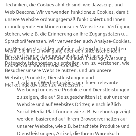
NEWSLETTER
Techniken, die Cookies ähnlich sind, wie Javascript und
Web Beacons. Wir verwenden funktionale Cookies, damit
Erfahre als Erster von den neuesten Angeboten,
Sonderveranstaltungen, Neuerscheinungen und vielem mehr.
unsere Website ordnungsgemäß funktioniert und Ihnen
grundlegende Funktionen unserer Website zur Verfügung
stehen, wie z.B. die Erinnerung an Ihre Zugangsdaten und
Sprachpräferenzen. Wir verwenden auch Analyse-Cookies,
um Benutzerstatistiken auf einer datenschutzgerechten
ABONNIEREN
Wenn Sie Ihre Einwilligung über den untenstehenden
Basis in Übereinstimmung mit den Richtlinien der
Button erteilen, verwenden wir auch Tracking-/Werbung
Datenschutzbehörden zu erstellen, um zu verstehen, wie
Cookies und Social Media-Cookies:
Lesen Sie unsere Datenschutzrichtlinie, um zu erfahren, wie wir
Besucher unsere Website nutzen, und um unsere
Ihre persönlichen Daten verarbeiten:
Datenschutzerklärung
Website, Produkte, Dienstleistungen und
Tracking- / Werbe-Cookies, um Ihnen relevante
Marketingaktivitäten zu verbessern.
Germany (German)
Werbung für unsere Produkte und Dienstleistungen
zu zeigen, die auf Sie zugeschnitten ist, auf unserer
Website und auf Websites Dritter, einschließlich
Social-Media-Plattformen wie z. B. Facebook gezeigt
werden, basierend auf Ihrem Browserverhalten auf
unserer Website, wie z.B. betrachtete Produkte und
© Copyright - 2026 Yamaha Motor Europe N.V. - All Rights
Dienstleistungen, Artikel, die Ihrem Warenkorb
Reserved