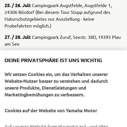
25. / 26. Juli:
Campingpark Augstfelde, Augstfelde 1,
24306 Bösdorf (Bei diesem Tour Stopp aufgrund des
Naturschutzgebietes nur Ausstellung - keine
Probefahrten möglich.)
27. / 28. Juli:
Campingpark Zuruf, Seestr. 38D, 19395 Plau
am See
30. / 31. Juli:
Strandcamping Waging am See, Am See 1,
DEINE PRIVATSPHÄRE IST UNS WICHTIG
83329 Waging am See
2. / 3. August:
Wäller-Camp, Am Seeweiher 1, 35794
Wir setzen Cookies ein, um das Verhalten unserer
Mengerskirchen
Website-Nutzer besser zu verstehen und dadurch
unsere Produkte, Dienstleistungen und
4. / 5. August:
Camping- und Ferienpark Teichmann, Zum
Marketingbemühungen zu verbessern.
Träumen 1A, 34516 Vöhl-Herzhausen
Bereit für die Welle der Begeisterung? Dann besuche uns
Cookies auf der Website von Yamaha Motor
am Yamaha Stand und teste unsere neuen YAM
Schlauchboote mit den genialen Torqeedo-
Auf unserer Website (yamaha-motor.eu) - und allen