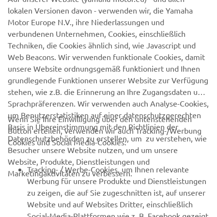
Eletroantrieben mit eingebauter Fahrspaß-Garantie. Wir
lokalen Versionen davon - verwenden wir, die Yamaha
freuen uns auf dich!
Motor Europe N.V., ihre Niederlassungen und
verbundenen Unternehmen, Cookies, einschließlich
Techniken, die Cookies ähnlich sind, wie Javascript und
Web Beacons. Wir verwenden funktionale Cookies, damit
ALLE TERMINE FÜR 2025
unsere Website ordnungsgemäß funktioniert und Ihnen
grundlegende Funktionen unserer Website zur Verfügung
stehen, wie z.B. die Erinnerung an Ihre Zugangsdaten und
Sprachpräferenzen. Wir verwenden auch Analyse-Cookies,
um Benutzerstatistiken auf einer datenschutzgerechten
Wenn Sie Ihre Einwilligung über den untenstehenden
Basis in Übereinstimmung mit den Richtlinien der
Button erteilen, verwenden wir auch Tracking-/Werbung
UNTERNEHMEN
Datenschutzbehörden zu erstellen, um zu verstehen, wie
Cookies und Social Media-Cookies:
Besucher unsere Website nutzen, und um unsere
Website, Produkte, Dienstleistungen und
B2B
Tracking- / Werbe-Cookies, um Ihnen relevante
Marketingaktivitäten zu verbessern.
Werbung für unsere Produkte und Dienstleistungen
MEHR VON YAMAHA
zu zeigen, die auf Sie zugeschnitten ist, auf unserer
Website und auf Websites Dritter, einschließlich
Social-Media-Plattformen wie z. B. Facebook gezeigt