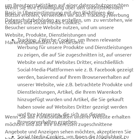
um Benutzerstatistiken auf einer datenschutzgerechten
Wenn Sie Ihre Einwilligung über den untenstehenden
Basis in Übereinstimmung mit den Richtlinien der
Button erteilen, verwenden wir auch Tracking-/Werbung
UNTERNEHMEN
Datenschutzbehörden zu erstellen, um zu verstehen, wie
Cookies und Social Media-Cookies:
Besucher unsere Website nutzen, und um unsere
Website, Produkte, Dienstleistungen und
B2B
Tracking- / Werbe-Cookies, um Ihnen relevante
Marketingaktivitäten zu verbessern.
Werbung für unsere Produkte und Dienstleistungen
MEHR VON YAMAHA
zu zeigen, die auf Sie zugeschnitten ist, auf unserer
Website und auf Websites Dritter, einschließlich
Social-Media-Plattformen wie z. B. Facebook gezeigt
SUPPORT
werden, basierend auf Ihrem Browserverhalten auf
unserer Website, wie z.B. betrachtete Produkte und
Dienstleistungen, Artikel, die Ihrem Warenkorb
NEWSLETTER
hinzugefügt wurden und Artikel, die Sie gekauft
Erfahre als Erster von den neuesten Angeboten,
haben sowie auf Websites Dritter gezeigt werden
Sonderveranstaltungen, Neuerscheinungen und vielem mehr.
und Ihre Interessen, die sich aus diesem
Wenn Sie alle Funktionalitäten unserer Website erhalten
Browserverhalten ergeben.
möchten und auf Ihre Interessen zugeschnittene
Angebote und Anzeigen sehen möchten, akzeptieren Sie
Social Media-Cookies, um Ihnen die Möglichkeit zu
bitte die Tracking-/Werbung- und Social Media-Cookies,