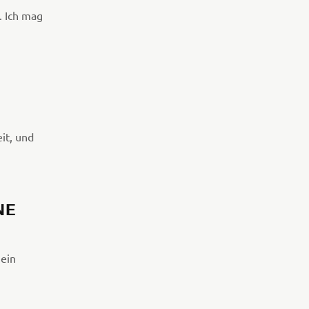
. Ich mag
it, und
NE
mein