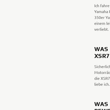
Ich fahre
Yamaha P
350er Ya
einem le
verliebt.
WAS 
XSR7
Sicherlic
Motorräd
die XSR70
liebe ich.
WAS 