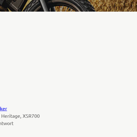
iker
 Heritage, XSR700
Antwort