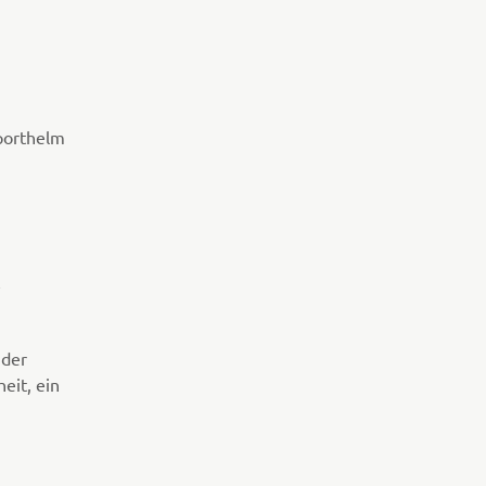
porthelm
A
 der
eit, ein