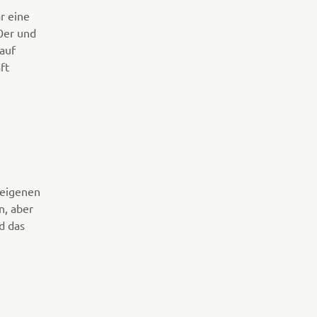
r eine
0er und
auf
ft
e eigenen
n, aber
nd das