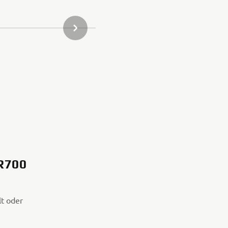
NÄCHSTES BILD IN DER GALERIE
R700
lt oder