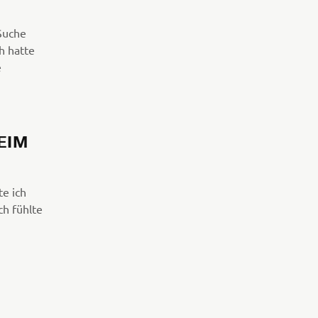
Suche
h hatte
e
EIM
e ich
ch fühlte