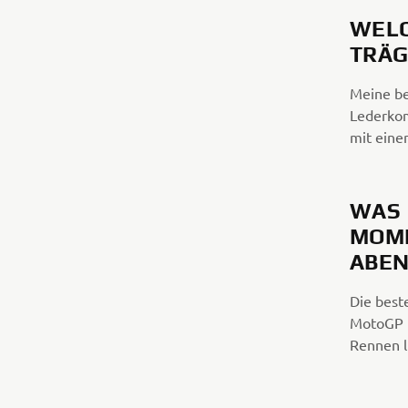
WELC
TRÄG
Meine be
Lederkom
mit eine
WAS 
MOME
BENT
Die best
MotoGP i
Rennen l