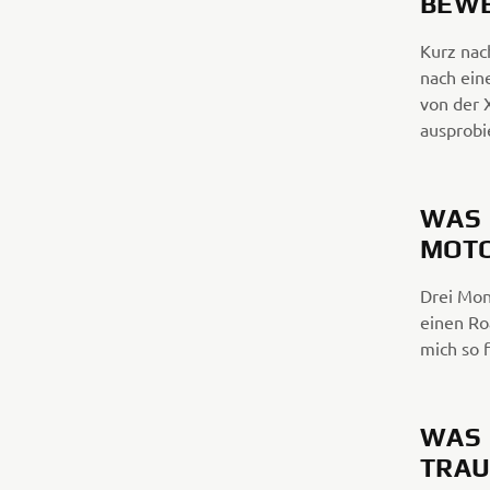
BEW
Kurz nac
nach ein
von der X
ausprobi
WAS 
MOT
Drei Mon
einen Ro
mich so f
WAS 
TRAU