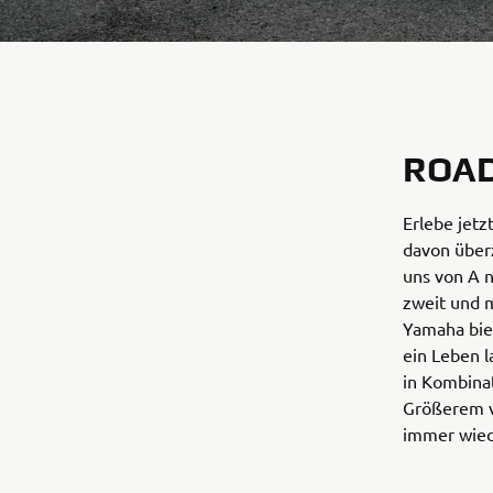
ROAD
Erlebe jetz
davon überz
uns von A n
zweit und m
Yamaha biet
ein Leben 
in Kombina
Größerem ve
immer wied