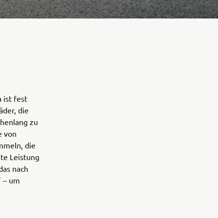
ist fest
äder, die
chenlang zu
e von
mmeln, die
te Leistung
das nach
” – um