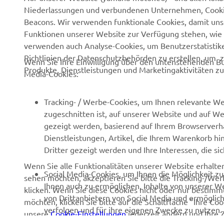
Niederlassungen und verbundenen Unternehmen, Cookies,
Über uns
NEO's Delivery
Beacons. Wir verwenden funktionale Cookies, damit un
Newsmeldungen
eBike Antriebe
Funktionen unserer Website zur Verfügung stehen, wie 
verwenden auch Analyse-Cookies, um Benutzerstatistik
Veranstaltungen
Behörden und Polizei
Richtlinien der Datenschutzbehörden zu erstellen, um 
Wenn Sie Ihre Einwilligung über den untenstehenden Bu
Presse
Golfplätze
Produkte, Dienstleistungen und Marketingaktivitäten zu
Media-Cookies:
Prospekte
Ersthelfer
Karriere
Robotics
Tracking- / Werbe-Cookies, um Ihnen relevante We
zugeschnitten ist, auf unserer Website und auf Web
Impressum
Partnerschaften
gezeigt werden, basierend auf Ihrem Browserverha
Menschenrechtsrichtlinie
Technische Informationen
Dienstleistungen, Artikel, die Ihrem Warenkorb hi
für Unabhängige
Dritter gezeigt werden und Ihre Interessen, die s
Grundlegende
Handelsbetriebe
Wenn Sie alle Funktionalitäten unserer Website erhalt
Nachhaltigkeitsrichtlinie
Social Media-Cookies, um Ihnen die Möglichkeit z
sehen möchten, akzeptieren Sie bitte die Tracking-/Wer
Yamalube
Whistleblower-Kanal
Ihnen auch zu ermöglichen, Inhalte von unserer Web
klicken. Wenn Sie diese Cookies nicht oder nur bestimmt
Sicherheitsdatenblatt
von Drittanbietern von Social Media und ermöglich
möchten, klicken Sie bitte auf die Schaltfläche "Ihre C
verfolgen und für ihre eigenen Zwecke zu nutzen.
unsere
Cookie-Einstellungen
jederzeit ändern und Ihre 