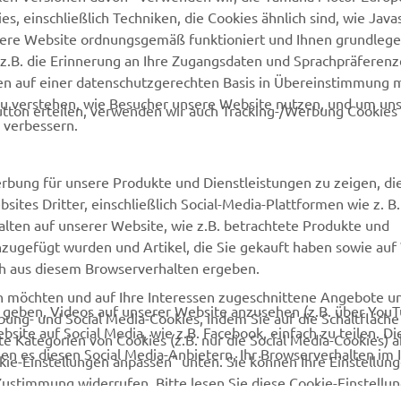
 einschließlich Techniken, die Cookies ähnlich sind, wie Java
Newsletter
Kontakt aufnehmen
sere Website ordnungsgemäß funktioniert und Ihnen grundleg
MyYamaha
Webshop Support
z.B. die Erinnerung an Ihre Zugangsdaten und Sprachpräferenz
en auf einer datenschutzgerechten Basis in Übereinstimmung 
Yamaha Music
Ersatzteilkatalog
zu verstehen, wie Besucher unsere Website nutzen, und um un
tton erteilen, verwenden wir auch Tracking-/Werbung Cookies 
Yamaha Racing
Wartungstermin anfragen
 verbessern.
Yamaha Motor Global
Yamaha Partner finden
Media Portal
Entsorgung von
rbung für unsere Produkte und Dienstleistungen zu zeigen, die
Altbatterien
sites Dritter, einschließlich Social-Media-Plattformen wie z. B
Mobile Apps
lten auf unserer Website, wie z.B. betrachtete Produkte und
Händler werden
nzugefügt wurden und Artikel, die Sie gekauft haben sowie auf
ich aus diesem Browserverhalten ergeben.
en möchten und auf Ihre Interessen zugeschnittene Angebote 
u geben, Videos auf unserer Website anzusehen (z.B. über You
bung- und Social Media-Cookies, indem Sie auf die Schaltfläch
site auf Social Media, wie z.B. Facebook, einfach zu teilen. Di
e Kategorien von Cookies (z.B. nur die Social Media-Cookies) 
en es diesen Social Media-Anbietern, Ihr Browserverhalten im 
ookie-Einstellungen anpassen" unten. Sie können Ihre Einstellun
Zustimmung widerrufen. Bitte lesen Sie diese Cookie-Einstell