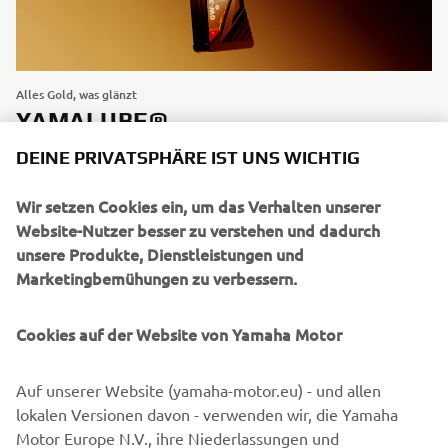
Alles Gold, was glänzt
YAMALUBE®
DEINE PRIVATSPHÄRE IST UNS WICHTIG
Entdecke unser Sortiment an hochwertigen Ölen,
Schmiermitteln und Pflegeprodukten für deine Yamaha.
Wir setzen Cookies ein, um das Verhalten unserer
Website-Nutzer besser zu verstehen und dadurch
ENTDECKEN
unsere Produkte, Dienstleistungen und
Marketingbemühungen zu verbessern.
Cookies auf der Website von Yamaha Motor
YAMAHA PARTNER FINDEN
Auf unserer Website (yamaha-motor.eu) - und allen
lokalen Versionen davon - verwenden wir, die Yamaha
Motor Europe N.V., ihre Niederlassungen und