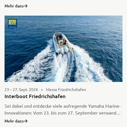
unsere neuesten ATV- und Side-by-Side-Modelle aus den
Mehr dazu
Bereichen Utility & Leisure – kostenlos und hautnah.
Erlebe Offroad-Action, tausche dich mit Gleichgesinnten
aus und genieße die einzigartige Community-Atmosphäre
beim ersten ATV-Weekend 2026.
23 – 27. Sept. 2026
Messe Friedrichshafen
Interboot Friedrichshafen
Sei dabei und entdecke viele aufregende Yamaha Marine-
Innovationen: Vom 23. bis zum 27. September verwandelt
sich das Friedrichshafener Messegelände in eine 60.000
Mehr dazu
Quadratmeter große Erlebniswelt für alle