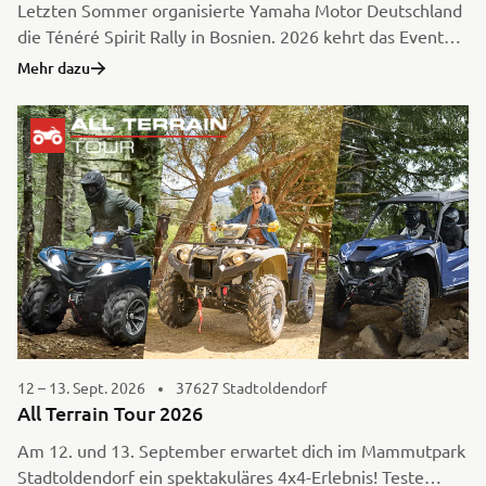
Letzten Sommer organisierte Yamaha Motor Deutschland
die Ténéré Spirit Rally in Bosnien. 2026 kehrt das Event
zurück – als Ténéré Travel Trophy, ein völlig neues und
Mehr dazu
noch zugänglicheres Erlebnis, bei dem das Reisen,
Entdecken und Eintauchen in neue Landschaften und
Kulturen im Mittelpunkt steht. Die Ténéré Travel Trophy
2026 wird von Molenberg Motorreizen B.V. organisiert
und durchgeführt.
12 – 13. Sept. 2026
37627 Stadtoldendorf
All Terrain Tour 2026
Am 12. und 13. September erwartet dich im Mammutpark
Stadtoldendorf ein spektakuläres 4x4-Erlebnis! Teste