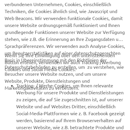
verbundenen Unternehmen, Cookies, einschließlich
Techniken, die Cookies ähnlich sind, wie Javascript und
Web Beacons. Wir verwenden funktionale Cookies, damit
unsere Website ordnungsgemäß funktioniert und Ihnen
grundlegende Funktionen unserer Website zur Verfügung
stehen, wie z.B. die Erinnerung an Ihre Zugangsdaten und
Sprachpräferenzen. Wir verwenden auch Analyse-Cookies,
um Benutzerstatistiken auf einer datenschutzgerechten
Wenn Sie Ihre Einwilligung über den untenstehenden
Basis in Übereinstimmung mit den Richtlinien der
Button erteilen, verwenden wir auch Tracking-/Werbung
UNTERNEHMEN
Datenschutzbehörden zu erstellen, um zu verstehen, wie
Cookies und Social Media-Cookies:
Besucher unsere Website nutzen, und um unsere
Website, Produkte, Dienstleistungen und
B2B
Tracking- / Werbe-Cookies, um Ihnen relevante
Marketingaktivitäten zu verbessern.
Werbung für unsere Produkte und Dienstleistungen
MEHR VON YAMAHA
zu zeigen, die auf Sie zugeschnitten ist, auf unserer
Website und auf Websites Dritter, einschließlich
Social-Media-Plattformen wie z. B. Facebook gezeigt
SUPPORT
werden, basierend auf Ihrem Browserverhalten auf
unserer Website, wie z.B. betrachtete Produkte und