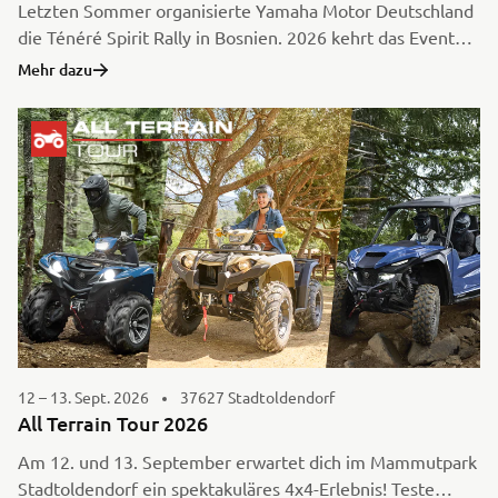
Letzten Sommer organisierte Yamaha Motor Deutschland
die Ténéré Spirit Rally in Bosnien. 2026 kehrt das Event
zurück – als Ténéré Travel Trophy, ein völlig neues und
Mehr dazu
noch zugänglicheres Erlebnis, bei dem das Reisen,
Entdecken und Eintauchen in neue Landschaften und
Kulturen im Mittelpunkt steht. Die Ténéré Travel Trophy
2026 wird von Molenberg Motorreizen B.V. organisiert
und durchgeführt.
12 – 13. Sept. 2026
37627 Stadtoldendorf
All Terrain Tour 2026
Am 12. und 13. September erwartet dich im Mammutpark
Stadtoldendorf ein spektakuläres 4x4-Erlebnis! Teste