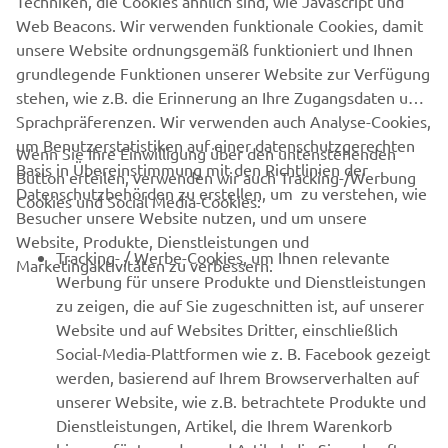
Techniken, die Cookies ähnlich sind, wie Javascript und
Web Beacons. Wir verwenden funktionale Cookies, damit
unsere Website ordnungsgemäß funktioniert und Ihnen
grundlegende Funktionen unserer Website zur Verfügung
stehen, wie z.B. die Erinnerung an Ihre Zugangsdaten und
Sprachpräferenzen. Wir verwenden auch Analyse-Cookies,
um Benutzerstatistiken auf einer datenschutzgerechten
Wenn Sie Ihre Einwilligung über den untenstehenden
Basis in Übereinstimmung mit den Richtlinien der
Button erteilen, verwenden wir auch Tracking-/Werbung
Datenschutzbehörden zu erstellen, um zu verstehen, wie
Cookies und Social Media-Cookies:
Besucher unsere Website nutzen, und um unsere
Website, Produkte, Dienstleistungen und
UNTERNEHMEN
Tracking- / Werbe-Cookies, um Ihnen relevante
Marketingaktivitäten zu verbessern.
Werbung für unsere Produkte und Dienstleistungen
zu zeigen, die auf Sie zugeschnitten ist, auf unserer
B2B
Website und auf Websites Dritter, einschließlich
Social-Media-Plattformen wie z. B. Facebook gezeigt
MEHR VON YAMAHA
werden, basierend auf Ihrem Browserverhalten auf
unserer Website, wie z.B. betrachtete Produkte und
SUPPORT
Dienstleistungen, Artikel, die Ihrem Warenkorb