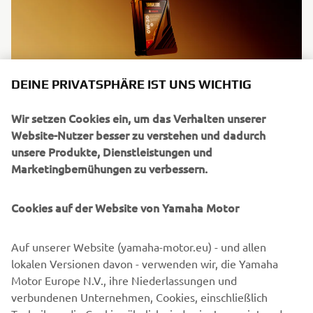
DEINE PRIVATSPHÄRE IST UNS WICHTIG
Alles Gold, was glänzt
YAMALUBE®
Wir setzen Cookies ein, um das Verhalten unserer
Entdecke unser Sortiment an hochwertigen Ölen,
Website-Nutzer besser zu verstehen und dadurch
Schmiermitteln und Pflegeprodukten für deine Yamaha.
unsere Produkte, Dienstleistungen und
Marketingbemühungen zu verbessern.
ENTDECKEN
Cookies auf der Website von Yamaha Motor
Auf unserer Website (yamaha-motor.eu) - und allen
lokalen Versionen davon - verwenden wir, die Yamaha
YAMAHA PARTNER FINDEN
Motor Europe N.V., ihre Niederlassungen und
verbundenen Unternehmen, Cookies, einschließlich