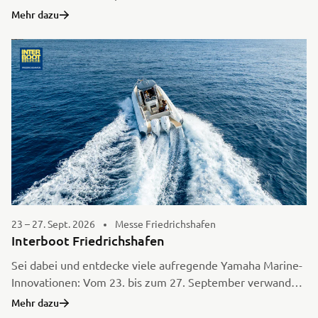
unsere neuesten ATV- und Side-by-Side-Modelle aus den
Mehr dazu
Bereichen Utility & Leisure – kostenlos und hautnah.
Erlebe Offroad-Action, tausche dich mit Gleichgesinnten
aus und genieße die einzigartige Community-Atmosphäre
beim ersten ATV-Weekend 2026.
23 – 27. Sept. 2026
Messe Friedrichshafen
Interboot Friedrichshafen
Sei dabei und entdecke viele aufregende Yamaha Marine-
Innovationen: Vom 23. bis zum 27. September verwandelt
sich das Friedrichshafener Messegelände in eine 60.000
Mehr dazu
Quadratmeter große Erlebniswelt für alle