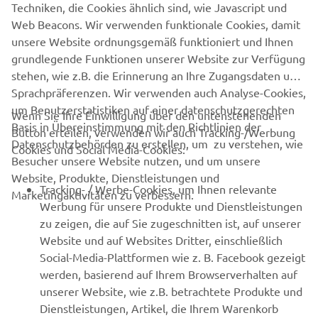
Erfahre als Erster von den neuesten Angeboten,
Techniken, die Cookies ähnlich sind, wie Javascript und
Sonderveranstaltungen, Neuerscheinungen und vielem mehr.
Web Beacons. Wir verwenden funktionale Cookies, damit
unsere Website ordnungsgemäß funktioniert und Ihnen
grundlegende Funktionen unserer Website zur Verfügung
stehen, wie z.B. die Erinnerung an Ihre Zugangsdaten und
ABONNIEREN
Sprachpräferenzen. Wir verwenden auch Analyse-Cookies,
um Benutzerstatistiken auf einer datenschutzgerechten
Wenn Sie Ihre Einwilligung über den untenstehenden
Basis in Übereinstimmung mit den Richtlinien der
Lesen Sie unsere Datenschutzrichtlinie, um zu erfahren, wie wir
Button erteilen, verwenden wir auch Tracking-/Werbung
Datenschutzbehörden zu erstellen, um zu verstehen, wie
Ihre persönlichen Daten verarbeiten:
Datenschutzerklärung
Cookies und Social Media-Cookies:
Besucher unsere Website nutzen, und um unsere
Website, Produkte, Dienstleistungen und
Germany (German)
Tracking- / Werbe-Cookies, um Ihnen relevante
Marketingaktivitäten zu verbessern.
Werbung für unsere Produkte und Dienstleistungen
zu zeigen, die auf Sie zugeschnitten ist, auf unserer
Website und auf Websites Dritter, einschließlich
Social-Media-Plattformen wie z. B. Facebook gezeigt
© Copyright - 2026 Yamaha Motor Europe N.V. - All Rights
werden, basierend auf Ihrem Browserverhalten auf
Reserved
unserer Website, wie z.B. betrachtete Produkte und
Dienstleistungen, Artikel, die Ihrem Warenkorb