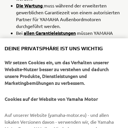
Die Wartung
muss während der erweiterten
gewerblichen Garantiezeit von einem autorisierten
Partner für YAMAHA Außenbordmotoren
durchgeführt werden.
allen Garantieleistungen
Bei
müssen YAMAHA
Originalteile und Yamalube Schmierstoffe
verwendet werden.
DEINE PRIVATSPHÄRE IST UNS WICHTIG
Allgemeine Geschäftsbedingungen
Wir setzen Cookies ein, um das Verhalten unserer
Für Yamaha Außenbordmotoren ab dem Baujahr 2008, die
Website-Nutzer besser zu verstehen und dadurch
von Yamaha Motor Europe N.V. importiert werden und ab
unsere Produkte, Dienstleistungen und
2026 für die gewerbliche Nutzung erworben werden, gilt
Marketingbemühungen zu verbessern.
eine 1-jährige Herstellergarantie (Freizeit drei Jahre). Alle
Viertakt-Außenbordmotoren, die für die gewerbliche
Cookies auf der Website von Yamaha Motor
Nutzung in Europa gekauft und im Yamaha
Garantiesystem registriert werden, haben Anspruch auf
ein zusätzliches Jahr Garantie, d. h. auf insgesamt zwei
Auf unserer Website (yamaha-motor.eu) - und allen
Jahre mit einer Nutzungsdauer von maximal 1.000
lokalen Versionen davon - verwenden wir, die Yamaha
Stunden. Die volle Garantie bedingt die Durchführung der