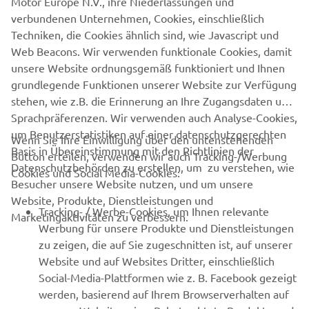
Motor Europe N.V., ihre Niederlassungen und
regelmäßigen Wartungsarbeiten, wie im entsprechenden
verbundenen Unternehmen, Cookies, einschließlich
Yamaha Benutzerhandbuch angegeben. Die vollständigen
Techniken, die Cookies ähnlich sind, wie Javascript und
Bedingungen sind auf Anfrage bei deinem Partner
Web Beacons. Wir verwenden funktionale Cookies, damit
erhältlich.
unsere Website ordnungsgemäß funktioniert und Ihnen
grundlegende Funktionen unserer Website zur Verfügung
stehen, wie z.B. die Erinnerung an Ihre Zugangsdaten und
Sprachpräferenzen. Wir verwenden auch Analyse-Cookies,
um Benutzerstatistiken auf einer datenschutzgerechten
Wenn Sie Ihre Einwilligung über den untenstehenden
Basis in Übereinstimmung mit den Richtlinien der
Button erteilen, verwenden wir auch Tracking-/Werbung
UNTERNEHMEN
Datenschutzbehörden zu erstellen, um zu verstehen, wie
Cookies und Social Media-Cookies:
Besucher unsere Website nutzen, und um unsere
Website, Produkte, Dienstleistungen und
B2B
Tracking- / Werbe-Cookies, um Ihnen relevante
Marketingaktivitäten zu verbessern.
Werbung für unsere Produkte und Dienstleistungen
MEHR VON YAMAHA
zu zeigen, die auf Sie zugeschnitten ist, auf unserer
Website und auf Websites Dritter, einschließlich
Social-Media-Plattformen wie z. B. Facebook gezeigt
SUPPORT
werden, basierend auf Ihrem Browserverhalten auf