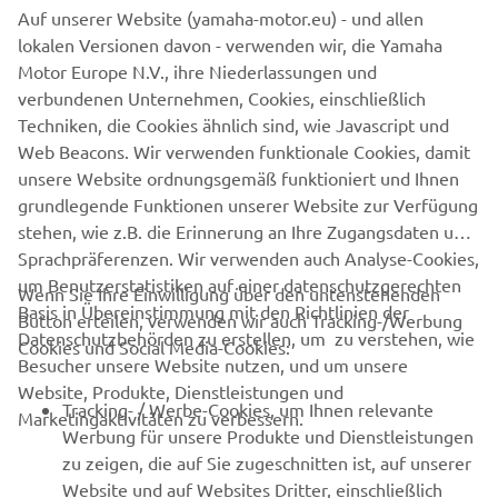
Auf unserer Website (yamaha-motor.eu) - und allen
New HARMO 2.0 comes with Yamaha's signature
lokalen Versionen davon - verwenden wir, die Yamaha
reliability while pushing the boundaries of electric
Motor Europe N.V., ihre Niederlassungen und
propulsion. Brand new sleek design offers an ultra-
verbundenen Unternehmen, Cookies, einschließlich
modern aesthetic and installation. Built to provide
Techniken, die Cookies ähnlich sind, wie Javascript und
quiet, eco-friendly performance and intuitive
Web Beacons. Wir verwenden funktionale Cookies, damit
handling.
unsere Website ordnungsgemäß funktioniert und Ihnen
grundlegende Funktionen unserer Website zur Verfügung
DISCOVER MORE
stehen, wie z.B. die Erinnerung an Ihre Zugangsdaten und
Sprachpräferenzen. Wir verwenden auch Analyse-Cookies,
um Benutzerstatistiken auf einer datenschutzgerechten
Wenn Sie Ihre Einwilligung über den untenstehenden
Basis in Übereinstimmung mit den Richtlinien der
Button erteilen, verwenden wir auch Tracking-/Werbung
UNTERNEHMEN
Datenschutzbehörden zu erstellen, um zu verstehen, wie
Cookies und Social Media-Cookies:
Besucher unsere Website nutzen, und um unsere
Website, Produkte, Dienstleistungen und
B2B
Tracking- / Werbe-Cookies, um Ihnen relevante
Marketingaktivitäten zu verbessern.
Werbung für unsere Produkte und Dienstleistungen
MEHR VON YAMAHA
zu zeigen, die auf Sie zugeschnitten ist, auf unserer
Website und auf Websites Dritter, einschließlich