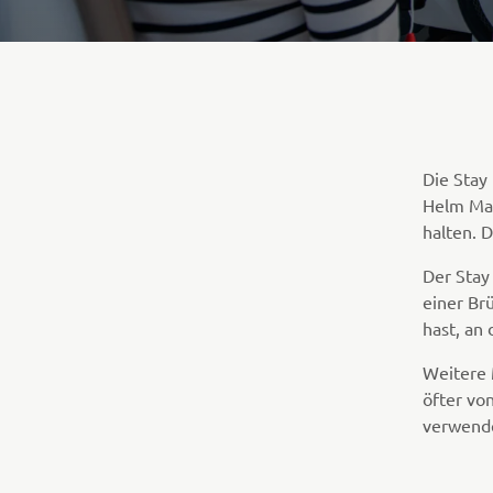
Die Stay
Helm Mas
halten. 
Der Stay
einer Br
hast, an
Weitere M
öfter vo
verwend