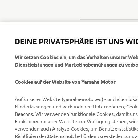
DEINE PRIVATSPHÄRE IST UNS WI
Wir setzen Cookies ein, um das Verhalten unserer We
Dienstleistungen und Marketingbemühungen zu verbe
Cookies auf der Website von Yamaha Motor
UNTERNEHMEN
B2B
Auf unserer Website (yamaha-motor.eu) - und allen loka
Niederlassungen und verbundenen Unternehmen, Cookies,
Über uns
NEO's Delivery
Beacons. Wir verwenden funktionale Cookies, damit un
Newsmeldungen
eBike Antriebe
Funktionen unserer Website zur Verfügung stehen, wie 
verwenden auch Analyse-Cookies, um Benutzerstatistik
Veranstaltungen
Behörden und Polizei
Richtlinien der Datenschutzbehörden zu erstellen, um 