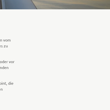
ion vom
es zu
 oder vor
unden
int, die
en