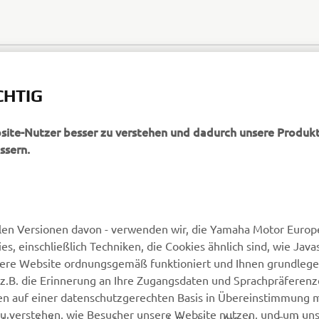
CHTIG
bsite-Nutzer besser zu verstehen und dadurch unsere Produkt
ssern.
MEHR VON YAMAHA
SUPPORT
len Versionen davon - verwenden wir, die Yamaha Motor Europe
 einschließlich Techniken, die Cookies ähnlich sind, wie Java
Newsletter
Kontakt aufnehmen
sere Website ordnungsgemäß funktioniert und Ihnen grundleg
MyYamaha
Webshop Support
z.B. die Erinnerung an Ihre Zugangsdaten und Sprachpräferenz
en auf einer datenschutzgerechten Basis in Übereinstimmung 
Yamaha Music
Ersatzteilkatalog
zu verstehen, wie Besucher unsere Website nutzen, und um un