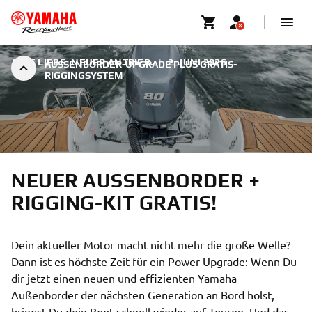
ALTE LIEBE. NEUER ANTRIEB.
|
2. JUNI 2026
AUSSENBORDER-UPGRADE PLUS GRATIS-R
IGGINGSYSTEM
NEUER AUSSENBORDER + R
IGGING-KIT GRATIS!
Dein aktueller Motor macht nicht mehr die große Welle?
Dann ist es höchste Zeit für ein Power-Upgrade: Wenn Du
dir jetzt einen neuen und effizienten Yamaha
Außenborder der nächsten Generation an Bord holst,
bringst Du dein Boot schnell wieder auf Touren. Und das