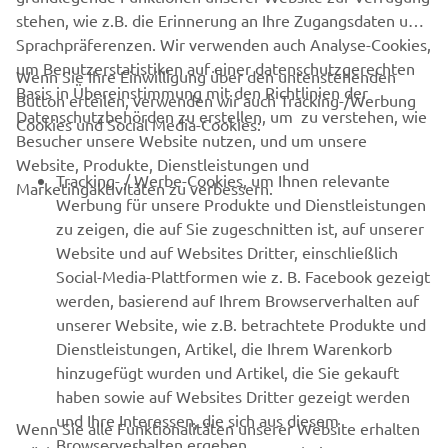
stehen, wie z.B. die Erinnerung an Ihre Zugangsdaten und
Sprachpräferenzen. Wir verwenden auch Analyse-Cookies,
um Benutzerstatistiken auf einer datenschutzgerechten
Wenn Sie Ihre Einwilligung über den untenstehenden
Basis in Übereinstimmung mit den Richtlinien der
Button erteilen, verwenden wir auch Tracking-/Werbung
UNTERNEHMEN
Datenschutzbehörden zu erstellen, um zu verstehen, wie
Cookies und Social Media-Cookies:
Besucher unsere Website nutzen, und um unsere
Website, Produkte, Dienstleistungen und
B2B
Tracking- / Werbe-Cookies, um Ihnen relevante
Marketingaktivitäten zu verbessern.
Werbung für unsere Produkte und Dienstleistungen
MEHR VON YAMAHA
zu zeigen, die auf Sie zugeschnitten ist, auf unserer
Website und auf Websites Dritter, einschließlich
Social-Media-Plattformen wie z. B. Facebook gezeigt
SUPPORT
werden, basierend auf Ihrem Browserverhalten auf
unserer Website, wie z.B. betrachtete Produkte und
Dienstleistungen, Artikel, die Ihrem Warenkorb
NEWSLETTER
hinzugefügt wurden und Artikel, die Sie gekauft
Erfahre als Erster von den neuesten Angeboten,
haben sowie auf Websites Dritter gezeigt werden
Sonderveranstaltungen, Neuerscheinungen und vielem mehr.
und Ihre Interessen, die sich aus diesem
Wenn Sie alle Funktionalitäten unserer Website erhalten
Browserverhalten ergeben.