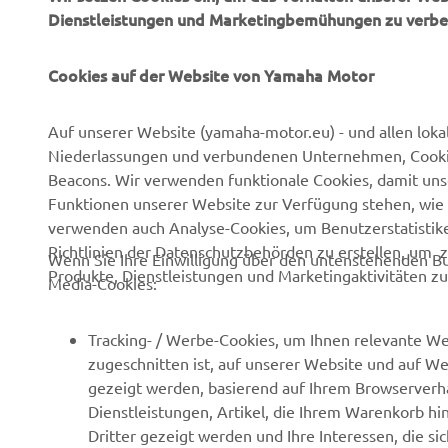
Cookies auf der Website von Yamaha Motor
Auf unserer Website (yamaha-motor.eu) - und allen loka
Niederlassungen und verbundenen Unternehmen, Cookies,
Beacons. Wir verwenden funktionale Cookies, damit un
UNTERNEHMEN
B2B
Funktionen unserer Website zur Verfügung stehen, wie 
verwenden auch Analyse-Cookies, um Benutzerstatistik
Über uns
NEO's Delivery
Richtlinien der Datenschutzbehörden zu erstellen, um 
Wenn Sie Ihre Einwilligung über den untenstehenden Bu
Newsmeldungen
eBike Antriebe
Produkte, Dienstleistungen und Marketingaktivitäten zu
Media-Cookies:
Veranstaltungen
Behörden und Polizei
Tracking- / Werbe-Cookies, um Ihnen relevante We
Presse
Golfplätze
zugeschnitten ist, auf unserer Website und auf Web
Prospekte
Ersthelfer
gezeigt werden, basierend auf Ihrem Browserverha
Dienstleistungen, Artikel, die Ihrem Warenkorb hi
Karriere
Robotics
Dritter gezeigt werden und Ihre Interessen, die s
Impressum
Partnerschaften
Wenn Sie alle Funktionalitäten unserer Website erhalt