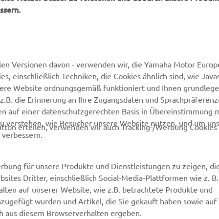
len Versionen davon - verwenden wir, die Yamaha Motor Europe
 einschließlich Techniken, die Cookies ähnlich sind, wie Java
sere Website ordnungsgemäß funktioniert und Ihnen grundleg
MEHR VON YAMAHA
SUPPORT
z.B. die Erinnerung an Ihre Zugangsdaten und Sprachpräferenz
en auf einer datenschutzgerechten Basis in Übereinstimmung 
Newsletter
Kontakt aufnehmen
zu verstehen, wie Besucher unsere Website nutzen, und um un
tton erteilen, verwenden wir auch Tracking-/Werbung Cookies 
MyYamaha
Webshop Support
 verbessern.
Yamaha Music
Ersatzteilkatalog
rbung für unsere Produkte und Dienstleistungen zu zeigen, die
Yamaha Racing
Wartungstermin anfragen
sites Dritter, einschließlich Social-Media-Plattformen wie z. B
Yamaha Motor Global
Yamaha Partner finden
lten auf unserer Website, wie z.B. betrachtete Produkte und
nzugefügt wurden und Artikel, die Sie gekauft haben sowie auf
Media Portal
Entsorgung von
ich aus diesem Browserverhalten ergeben.
Altbatterien
Mobile Apps
en möchten und auf Ihre Interessen zugeschnittene Angebote 