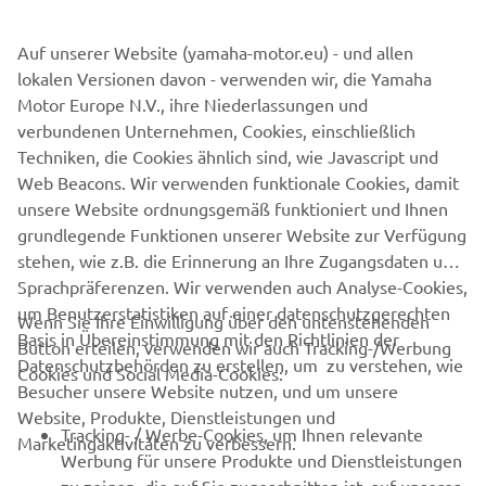
Warnmeldungen werden in klarer, leicht verständlicher
Weise angezeigt. Sie werden zudem in Echtzeit
Auf unserer Website (yamaha-motor.eu) - und allen
aktualisiert, so dass Du immer weißt, was unter der Haube
lokalen Versionen davon - verwenden wir, die Yamaha
vor sich geht.
Motor Europe N.V., ihre Niederlassungen und
verbundenen Unternehmen, Cookies, einschließlich
Techniken, die Cookies ähnlich sind, wie Javascript und
Web Beacons. Wir verwenden funktionale Cookies, damit
FINDE DEN NÄCHSTGELEGENEN PARTNER
unsere Website ordnungsgemäß funktioniert und Ihnen
grundlegende Funktionen unserer Website zur Verfügung
stehen, wie z.B. die Erinnerung an Ihre Zugangsdaten und
Sprachpräferenzen. Wir verwenden auch Analyse-Cookies,
um Benutzerstatistiken auf einer datenschutzgerechten
Wenn Sie Ihre Einwilligung über den untenstehenden
Basis in Übereinstimmung mit den Richtlinien der
Button erteilen, verwenden wir auch Tracking-/Werbung
UNTERNEHMEN
Datenschutzbehörden zu erstellen, um zu verstehen, wie
Cookies und Social Media-Cookies:
Besucher unsere Website nutzen, und um unsere
Website, Produkte, Dienstleistungen und
B2B
Tracking- / Werbe-Cookies, um Ihnen relevante
Marketingaktivitäten zu verbessern.
Werbung für unsere Produkte und Dienstleistungen
MEHR VON YAMAHA