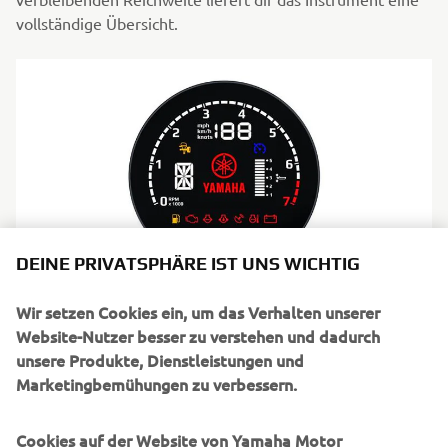
vollständige Übersicht.
DEINE PRIVATSPHÄRE IST UNS WICHTIG
Wir setzen Cookies ein, um das Verhalten unserer
Digitaler 6VM Drehzahlmesser
Website-Nutzer besser zu verstehen und dadurch
Mit dem digitalen 6VM Drehzahlmesser erhältst Du alle
unsere Produkte, Dienstleistungen und
Daten, die Du als erfahrener Skipper brauchst – die
Marketingbemühungen zu verbessern.
wichtigsten Motordaten sind dabei stets im Mittelpunkt.
Drehzahl, Trimmung, Kraftstoff, Spannung und
Cookies auf der Website von Yamaha Motor