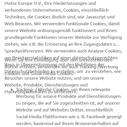
Motor Europe N.V., ihre Niederlassungen und
verbundenen Unternehmen, Cookies, einschließlich
Techniken, die Cookies ähnlich sind, wie Javascript und
Web Beacons. Wir verwenden funktionale Cookies, damit
unsere Website ordnungsgemäß funktioniert und Ihnen
grundlegende Funktionen unserer Website zur Verfügung
stehen, wie z.B. die Erinnerung an Ihre Zugangsdaten und
Sprachpräferenzen. Wir verwenden auch Analyse-Cookies,
UNTERNEHMEN
um Benutzerstatistiken auf einer datenschutzgerechten
Wenn Sie Ihre Einwilligung über den untenstehenden
Basis in Übereinstimmung mit den Richtlinien der
Button erteilen, verwenden wir auch Tracking-/Werbung
Datenschutzbehörden zu erstellen, um zu verstehen, wie
B2B
Cookies und Social Media-Cookies:
Besucher unsere Website nutzen, und um unsere
Website, Produkte, Dienstleistungen und
Tracking- / Werbe-Cookies, um Ihnen relevante
MEHR VON YAMAHA
Marketingaktivitäten zu verbessern.
Werbung für unsere Produkte und Dienstleistungen
zu zeigen, die auf Sie zugeschnitten ist, auf unserer
SUPPORT
Website und auf Websites Dritter, einschließlich
Social-Media-Plattformen wie z. B. Facebook gezeigt
werden, basierend auf Ihrem Browserverhalten auf
NEWSLETTER