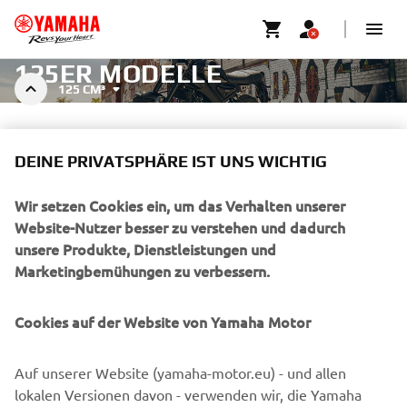
125ER MODELLE
125 CM³
DEINE PRIVATSPHÄRE IST UNS WICHTIG
Wir setzen Cookies ein, um das Verhalten unserer
Filter
Empfohlen
Website-Nutzer besser zu verstehen und dadurch
unsere Produkte, Dienstleistungen und
Marketingbemühungen zu verbessern.
Cookies auf der Website von Yamaha Motor
Keine Produkte gefunden
Auf unserer Website (yamaha-motor.eu) - und allen
Filter ändern oder zu einem anderes Segment wechseln
lokalen Versionen davon - verwenden wir, die Yamaha