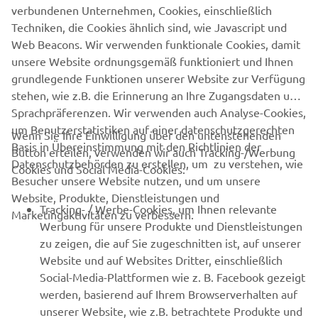
*Die „Erweitere Yamaha Motor-Garantie“
ist eine
verbundenen Unternehmen, Cookies, einschließlich
Reparaturkostenversicherung der WAKAM
Techniken, die Cookies ähnlich sind, wie Javascript und
Versicherungsgesellschaft, die von den Yamaha
Web Beacons. Wir verwenden funktionale Cookies, damit
Vertragspartnern vermittelt wird
unsere Website ordnungsgemäß funktioniert und Ihnen
grundlegende Funktionen unserer Website zur Verfügung
stehen, wie z.B. die Erinnerung an Ihre Zugangsdaten und
Sprachpräferenzen. Wir verwenden auch Analyse-Cookies,
um Benutzerstatistiken auf einer datenschutzgerechten
Wenn Sie Ihre Einwilligung über den untenstehenden
Basis in Übereinstimmung mit den Richtlinien der
Button erteilen, verwenden wir auch Tracking-/Werbung
UNTERNEHMEN
Datenschutzbehörden zu erstellen, um zu verstehen, wie
Cookies und Social Media-Cookies:
Besucher unsere Website nutzen, und um unsere
Website, Produkte, Dienstleistungen und
B2B
Tracking- / Werbe-Cookies, um Ihnen relevante
Marketingaktivitäten zu verbessern.
Werbung für unsere Produkte und Dienstleistungen
MEHR VON YAMAHA
zu zeigen, die auf Sie zugeschnitten ist, auf unserer
Website und auf Websites Dritter, einschließlich
Social-Media-Plattformen wie z. B. Facebook gezeigt
SUPPORT
werden, basierend auf Ihrem Browserverhalten auf
unserer Website, wie z.B. betrachtete Produkte und