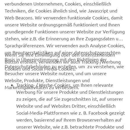
verbundenen Unternehmen, Cookies, einschließlich
Techniken, die Cookies ähnlich sind, wie Javascript und
Web Beacons. Wir verwenden funktionale Cookies, damit
unsere Website ordnungsgemäß funktioniert und Ihnen
grundlegende Funktionen unserer Website zur Verfügung
stehen, wie z.B. die Erinnerung an Ihre Zugangsdaten und
Sprachpräferenzen. Wir verwenden auch Analyse-Cookies,
um Benutzerstatistiken auf einer datenschutzgerechten
Wenn Sie Ihre Einwilligung über den untenstehenden
Basis in Übereinstimmung mit den Richtlinien der
Button erteilen, verwenden wir auch Tracking-/Werbung
UNTERNEHMEN
Datenschutzbehörden zu erstellen, um zu verstehen, wie
Cookies und Social Media-Cookies:
Besucher unsere Website nutzen, und um unsere
Website, Produkte, Dienstleistungen und
B2B
Tracking- / Werbe-Cookies, um Ihnen relevante
Marketingaktivitäten zu verbessern.
Werbung für unsere Produkte und Dienstleistungen
MEHR VON YAMAHA
zu zeigen, die auf Sie zugeschnitten ist, auf unserer
Website und auf Websites Dritter, einschließlich
Social-Media-Plattformen wie z. B. Facebook gezeigt
SUPPORT
werden, basierend auf Ihrem Browserverhalten auf
unserer Website, wie z.B. betrachtete Produkte und