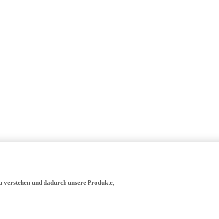
zu verstehen und dadurch unsere Produkte,
- verwenden wir, die Yamaha Motor Europe N.V., ihre