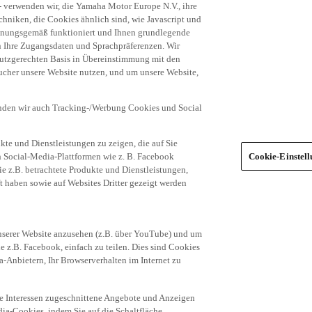
niken, die Cookies ähnlich sind, wie Javascript und
dnungsgemäß funktioniert und Ihnen grundlegende
n Ihre Zugangsdaten und Sprachpräferenzen. Wir
hutzgerechten Basis in Übereinstimmung mit den
ucher unsere Website nutzen, und um unsere Website,
enden wir auch Tracking-/Werbung Cookies und Social
te und Dienstleistungen zu zeigen, die auf Sie
ich Social-Media-Plattformen wie z. B. Facebook
Cookie-Einstel
ie z.B. betrachtete Produkte und Dienstleistungen,
t haben sowie auf Websites Dritter gezeigt werden
nserer Website anzusehen (z.B. über YouTube) und um
e z.B. Facebook, einfach zu teilen. Dies sind Cookies
-Anbietern, Ihr Browserverhalten im Internet zu
re Interessen zugeschnittene Angebote und Anzeigen
ia-Cookies, indem Sie auf die Schaltfläche
egorien von Cookies (z.B. nur die Social Media-