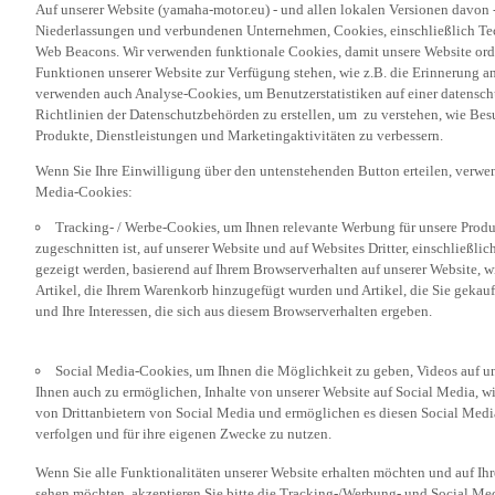
Niederlassungen und verbundenen Unternehmen, Cookies, einschließlich Tech
Web Beacons. Wir verwenden funktionale Cookies, damit unsere Website or
Funktionen unserer Website zur Verfügung stehen, wie z.B. die Erinnerung a
verwenden auch Analyse-Cookies, um Benutzerstatistiken auf einer datensc
Richtlinien der Datenschutzbehörden zu erstellen, um zu verstehen, wie Bes
Produkte, Dienstleistungen und Marketingaktivitäten zu verbessern.
Wenn Sie Ihre Einwilligung über den untenstehenden Button erteilen, verw
Media-Cookies:
Tracking- / Werbe-Cookies, um Ihnen relevante Werbung für unsere Produk
zugeschnitten ist, auf unserer Website und auf Websites Dritter, einschließl
gezeigt werden, basierend auf Ihrem Browserverhalten auf unserer Website, w
Artikel, die Ihrem Warenkorb hinzugefügt wurden und Artikel, die Sie gekauf
und Ihre Interessen, die sich aus diesem Browserverhalten ergeben.
Social Media-Cookies, um Ihnen die Möglichkeit zu geben, Videos auf u
Ihnen auch zu ermöglichen, Inhalte von unserer Website auf Social Media, wi
von Drittanbietern von Social Media und ermöglichen es diesen Social Media
verfolgen und für ihre eigenen Zwecke zu nutzen.
Wenn Sie alle Funktionalitäten unserer Website erhalten möchten und auf Ih
sehen möchten, akzeptieren Sie bitte die Tracking-/Werbung- und Social Med
„Akzeptieren“ klicken. Wenn Sie diese Cookies nicht oder nur bestimmte Kat