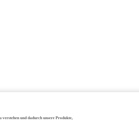
zu verstehen und dadurch unsere Produkte,
- verwenden wir, die Yamaha Motor Europe N.V., ihre