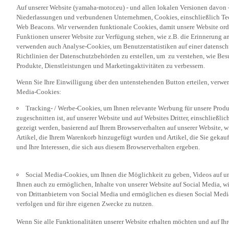
Niederlassungen und verbundenen Unternehmen, Cookies, einschließlich Tech
Web Beacons. Wir verwenden funktionale Cookies, damit unsere Website or
Funktionen unserer Website zur Verfügung stehen, wie z.B. die Erinnerung a
verwenden auch Analyse-Cookies, um Benutzerstatistiken auf einer datensc
Richtlinien der Datenschutzbehörden zu erstellen, um zu verstehen, wie Bes
Produkte, Dienstleistungen und Marketingaktivitäten zu verbessern.
Wenn Sie Ihre Einwilligung über den untenstehenden Button erteilen, verw
Media-Cookies:
Tracking- / Werbe-Cookies, um Ihnen relevante Werbung für unsere Produk
zugeschnitten ist, auf unserer Website und auf Websites Dritter, einschließl
gezeigt werden, basierend auf Ihrem Browserverhalten auf unserer Website, w
Artikel, die Ihrem Warenkorb hinzugefügt wurden und Artikel, die Sie gekauf
und Ihre Interessen, die sich aus diesem Browserverhalten ergeben.
Social Media-Cookies, um Ihnen die Möglichkeit zu geben, Videos auf u
Ihnen auch zu ermöglichen, Inhalte von unserer Website auf Social Media, wi
von Drittanbietern von Social Media und ermöglichen es diesen Social Media
verfolgen und für ihre eigenen Zwecke zu nutzen.
Wenn Sie alle Funktionalitäten unserer Website erhalten möchten und auf Ih
sehen möchten, akzeptieren Sie bitte die Tracking-/Werbung- und Social Med
„Akzeptieren“ klicken. Wenn Sie diese Cookies nicht oder nur bestimmte Kat