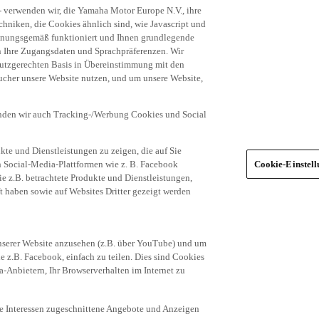
niken, die Cookies ähnlich sind, wie Javascript und
dnungsgemäß funktioniert und Ihnen grundlegende
n Ihre Zugangsdaten und Sprachpräferenzen. Wir
hutzgerechten Basis in Übereinstimmung mit den
ucher unsere Website nutzen, und um unsere Website,
enden wir auch Tracking-/Werbung Cookies und Social
te und Dienstleistungen zu zeigen, die auf Sie
ich Social-Media-Plattformen wie z. B. Facebook
Cookie-Einstel
ie z.B. betrachtete Produkte und Dienstleistungen,
t haben sowie auf Websites Dritter gezeigt werden
nserer Website anzusehen (z.B. über YouTube) und um
e z.B. Facebook, einfach zu teilen. Dies sind Cookies
-Anbietern, Ihr Browserverhalten im Internet zu
re Interessen zugeschnittene Angebote und Anzeigen
ia-Cookies, indem Sie auf die Schaltfläche
egorien von Cookies (z.B. nur die Social Media-