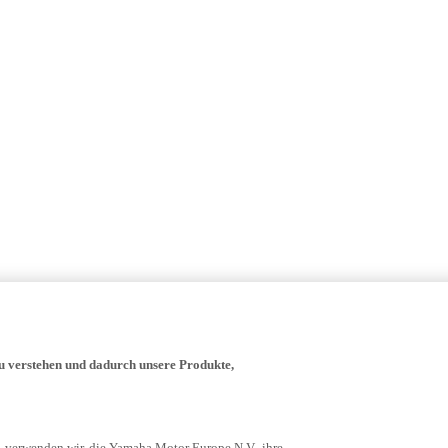
zu verstehen und dadurch unsere Produkte,
- verwenden wir, die Yamaha Motor Europe N.V., ihre