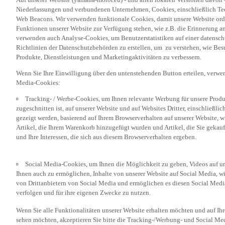
Niederlassungen und verbundenen Unternehmen, Cookies, einschließlich Tech
Web Beacons. Wir verwenden funktionale Cookies, damit unsere Website or
Funktionen unserer Website zur Verfügung stehen, wie z.B. die Erinnerung a
verwenden auch Analyse-Cookies, um Benutzerstatistiken auf einer datensc
Richtlinien der Datenschutzbehörden zu erstellen, um zu verstehen, wie Bes
Produkte, Dienstleistungen und Marketingaktivitäten zu verbessern.
Wenn Sie Ihre Einwilligung über den untenstehenden Button erteilen, verw
Media-Cookies:
Tracking- / Werbe-Cookies, um Ihnen relevante Werbung für unsere Produk
zugeschnitten ist, auf unserer Website und auf Websites Dritter, einschließl
gezeigt werden, basierend auf Ihrem Browserverhalten auf unserer Website, w
Artikel, die Ihrem Warenkorb hinzugefügt wurden und Artikel, die Sie gekauf
und Ihre Interessen, die sich aus diesem Browserverhalten ergeben.
Social Media-Cookies, um Ihnen die Möglichkeit zu geben, Videos auf u
Ihnen auch zu ermöglichen, Inhalte von unserer Website auf Social Media, wi
von Drittanbietern von Social Media und ermöglichen es diesen Social Media
verfolgen und für ihre eigenen Zwecke zu nutzen.
Wenn Sie alle Funktionalitäten unserer Website erhalten möchten und auf Ih
sehen möchten, akzeptieren Sie bitte die Tracking-/Werbung- und Social Med
„Akzeptieren“ klicken. Wenn Sie diese Cookies nicht oder nur bestimmte Kat