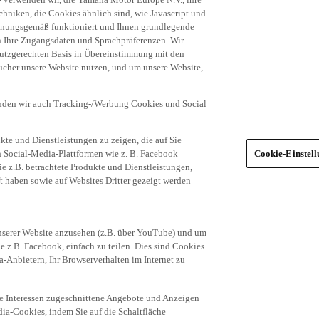
niken, die Cookies ähnlich sind, wie Javascript und
dnungsgemäß funktioniert und Ihnen grundlegende
n Ihre Zugangsdaten und Sprachpräferenzen. Wir
hutzgerechten Basis in Übereinstimmung mit den
ucher unsere Website nutzen, und um unsere Website,
enden wir auch Tracking-/Werbung Cookies und Social
te und Dienstleistungen zu zeigen, die auf Sie
ich Social-Media-Plattformen wie z. B. Facebook
Cookie-Einstel
ie z.B. betrachtete Produkte und Dienstleistungen,
t haben sowie auf Websites Dritter gezeigt werden
nserer Website anzusehen (z.B. über YouTube) und um
e z.B. Facebook, einfach zu teilen. Dies sind Cookies
-Anbietern, Ihr Browserverhalten im Internet zu
re Interessen zugeschnittene Angebote und Anzeigen
ia-Cookies, indem Sie auf die Schaltfläche
egorien von Cookies (z.B. nur die Social Media-