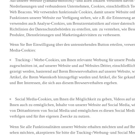
Niederlassungen und verbundenen Unternehmen, Cookies, einschließlich Tech
Web Beacons. Wir verwenden funktionale Cookies, damit unsere Website or
Funktionen unserer Website zur Verfügung stehen, wie z.B. die Erinnerung a
verwenden auch Analyse-Cookies, um Benutzerstatistiken auf einer datensc
Richtlinien der Datenschutzbehörden zu erstellen, um zu verstehen, wie Bes
Produkte, Dienstleistungen und Marketingaktivitäten zu verbessern.
Wenn Sie Ihre Einwilligung über den untenstehenden Button erteilen, verw
Media-Cookies:
Tracking- / Werbe-Cookies, um Ihnen relevante Werbung für unsere Produk
zugeschnitten ist, auf unserer Website und auf Websites Dritter, einschließl
gezeigt werden, basierend auf Ihrem Browserverhalten auf unserer Website, w
Artikel, die Ihrem Warenkorb hinzugefügt wurden und Artikel, die Sie gekauf
und Ihre Interessen, die sich aus diesem Browserverhalten ergeben.
Social Media-Cookies, um Ihnen die Möglichkeit zu geben, Videos auf u
Ihnen auch zu ermöglichen, Inhalte von unserer Website auf Social Media, wi
von Drittanbietern von Social Media und ermöglichen es diesen Social Media
verfolgen und für ihre eigenen Zwecke zu nutzen.
Wenn Sie alle Funktionalitäten unserer Website erhalten möchten und auf Ih
sehen möchten, akzeptieren Sie bitte die Tracking-/Werbung- und Social Med
„Akzeptieren“ klicken. Wenn Sie diese Cookies nicht oder nur bestimmte Kat