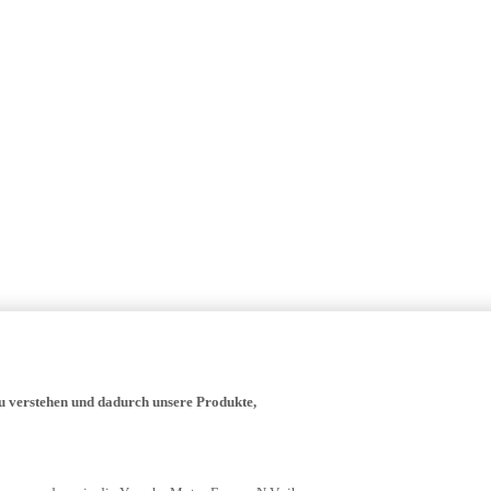
zu verstehen und dadurch unsere Produkte,
- verwenden wir, die Yamaha Motor Europe N.V., ihre