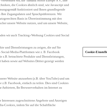
niken, die Cookies ähnlich sind, wie Javascript und
dnungsgemäß funktioniert und Ihnen grundlegende
n Ihre Zugangsdaten und Sprachpräferenzen. Wir
hutzgerechten Basis in Übereinstimmung mit den
ucher unsere Website nutzen, und um unsere Website,
enden wir auch Tracking-/Werbung Cookies und Social
te und Dienstleistungen zu zeigen, die auf Sie
ich Social-Media-Plattformen wie z. B. Facebook
Cookie-Einstel
ie z.B. betrachtete Produkte und Dienstleistungen,
t haben sowie auf Websites Dritter gezeigt werden
nserer Website anzusehen (z.B. über YouTube) und um
e z.B. Facebook, einfach zu teilen. Dies sind Cookies
-Anbietern, Ihr Browserverhalten im Internet zu
re Interessen zugeschnittene Angebote und Anzeigen
ia-Cookies, indem Sie auf die Schaltfläche
egorien von Cookies (z.B. nur die Social Media-