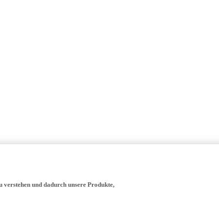
zu verstehen und dadurch unsere Produkte,
- verwenden wir, die Yamaha Motor Europe N.V., ihre