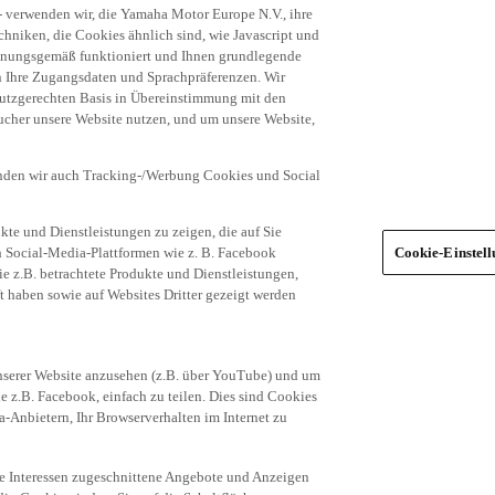
niken, die Cookies ähnlich sind, wie Javascript und
dnungsgemäß funktioniert und Ihnen grundlegende
n Ihre Zugangsdaten und Sprachpräferenzen. Wir
hutzgerechten Basis in Übereinstimmung mit den
ucher unsere Website nutzen, und um unsere Website,
enden wir auch Tracking-/Werbung Cookies und Social
te und Dienstleistungen zu zeigen, die auf Sie
ich Social-Media-Plattformen wie z. B. Facebook
Cookie-Einstel
ie z.B. betrachtete Produkte und Dienstleistungen,
t haben sowie auf Websites Dritter gezeigt werden
nserer Website anzusehen (z.B. über YouTube) und um
e z.B. Facebook, einfach zu teilen. Dies sind Cookies
-Anbietern, Ihr Browserverhalten im Internet zu
re Interessen zugeschnittene Angebote und Anzeigen
ia-Cookies, indem Sie auf die Schaltfläche
egorien von Cookies (z.B. nur die Social Media-