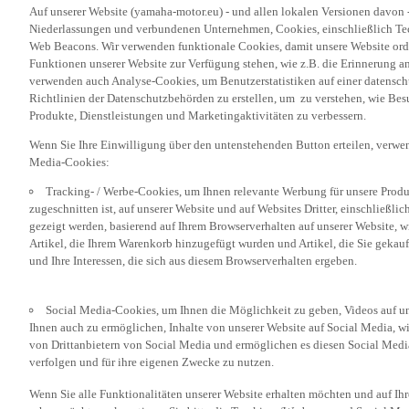
Niederlassungen und verbundenen Unternehmen, Cookies, einschließlich Tech
Web Beacons. Wir verwenden funktionale Cookies, damit unsere Website or
Funktionen unserer Website zur Verfügung stehen, wie z.B. die Erinnerung a
verwenden auch Analyse-Cookies, um Benutzerstatistiken auf einer datensc
Richtlinien der Datenschutzbehörden zu erstellen, um zu verstehen, wie Bes
Produkte, Dienstleistungen und Marketingaktivitäten zu verbessern.
Wenn Sie Ihre Einwilligung über den untenstehenden Button erteilen, verw
Media-Cookies:
Tracking- / Werbe-Cookies, um Ihnen relevante Werbung für unsere Produk
zugeschnitten ist, auf unserer Website und auf Websites Dritter, einschließl
gezeigt werden, basierend auf Ihrem Browserverhalten auf unserer Website, w
Artikel, die Ihrem Warenkorb hinzugefügt wurden und Artikel, die Sie gekauf
und Ihre Interessen, die sich aus diesem Browserverhalten ergeben.
Social Media-Cookies, um Ihnen die Möglichkeit zu geben, Videos auf u
Ihnen auch zu ermöglichen, Inhalte von unserer Website auf Social Media, wi
von Drittanbietern von Social Media und ermöglichen es diesen Social Media
verfolgen und für ihre eigenen Zwecke zu nutzen.
Wenn Sie alle Funktionalitäten unserer Website erhalten möchten und auf Ih
sehen möchten, akzeptieren Sie bitte die Tracking-/Werbung- und Social Med
„Akzeptieren“ klicken. Wenn Sie diese Cookies nicht oder nur bestimmte Kat