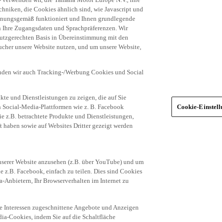
niken, die Cookies ähnlich sind, wie Javascript und
dnungsgemäß funktioniert und Ihnen grundlegende
n Ihre Zugangsdaten und Sprachpräferenzen. Wir
hutzgerechten Basis in Übereinstimmung mit den
ucher unsere Website nutzen, und um unsere Website,
enden wir auch Tracking-/Werbung Cookies und Social
te und Dienstleistungen zu zeigen, die auf Sie
ich Social-Media-Plattformen wie z. B. Facebook
Cookie-Einstel
ie z.B. betrachtete Produkte und Dienstleistungen,
t haben sowie auf Websites Dritter gezeigt werden
nserer Website anzusehen (z.B. über YouTube) und um
e z.B. Facebook, einfach zu teilen. Dies sind Cookies
-Anbietern, Ihr Browserverhalten im Internet zu
re Interessen zugeschnittene Angebote und Anzeigen
ia-Cookies, indem Sie auf die Schaltfläche
egorien von Cookies (z.B. nur die Social Media-