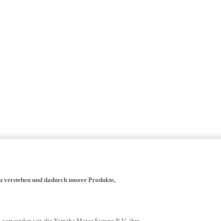
zu verstehen und dadurch unsere Produkte,
- verwenden wir, die Yamaha Motor Europe N.V., ihre