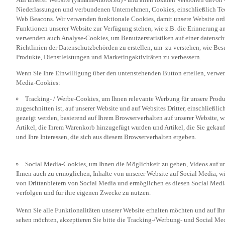
Niederlassungen und verbundenen Unternehmen, Cookies, einschließlich Tech
Web Beacons. Wir verwenden funktionale Cookies, damit unsere Website or
Funktionen unserer Website zur Verfügung stehen, wie z.B. die Erinnerung a
verwenden auch Analyse-Cookies, um Benutzerstatistiken auf einer datensc
Richtlinien der Datenschutzbehörden zu erstellen, um zu verstehen, wie Bes
Produkte, Dienstleistungen und Marketingaktivitäten zu verbessern.
Wenn Sie Ihre Einwilligung über den untenstehenden Button erteilen, verw
Media-Cookies:
Tracking- / Werbe-Cookies, um Ihnen relevante Werbung für unsere Produk
zugeschnitten ist, auf unserer Website und auf Websites Dritter, einschließl
gezeigt werden, basierend auf Ihrem Browserverhalten auf unserer Website, w
Artikel, die Ihrem Warenkorb hinzugefügt wurden und Artikel, die Sie gekauf
und Ihre Interessen, die sich aus diesem Browserverhalten ergeben.
Social Media-Cookies, um Ihnen die Möglichkeit zu geben, Videos auf u
Ihnen auch zu ermöglichen, Inhalte von unserer Website auf Social Media, wi
von Drittanbietern von Social Media und ermöglichen es diesen Social Media
verfolgen und für ihre eigenen Zwecke zu nutzen.
Wenn Sie alle Funktionalitäten unserer Website erhalten möchten und auf Ih
sehen möchten, akzeptieren Sie bitte die Tracking-/Werbung- und Social Med
„Akzeptieren“ klicken. Wenn Sie diese Cookies nicht oder nur bestimmte Kat