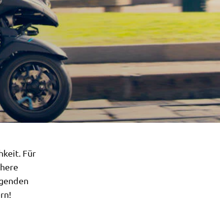
hkeit. Für
chere
lgenden
rn!