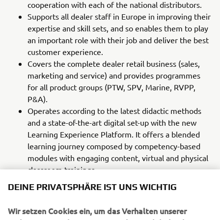
cooperation with each of the national distributors.
Supports all dealer staff in Europe in improving their
expertise and skill sets, and so enables them to play
an important role with their job and deliver the best
customer experience.
Covers the complete dealer retail business (sales,
marketing and service) and provides programmes
for all product groups (PTW, SPV, Marine, RVPP,
P&A).
Operates according to the latest didactic methods
and a state-of-the-art digital set-up with the new
Learning Experience Platform. It offers a blended
learning journey composed by competency-based
modules with engaging content, virtual and physical
classroom trainings.
DEINE PRIVATSPHÄRE IST UNS WICHTIG
Delivers more than just learning and education; it
also makes sure that Yamaha’s direction and
Wir setzen Cookies ein, um das Verhalten unserer
guidelines are understood and implemented by all
Website-Nutzer besser zu verstehen und dadurch
dealer staff in Europe.