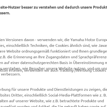
bsite-Nutzer besser zu verstehen und dadurch unsere Produkt
ssern.
MEHR VON YAMAHA
SUPPORT
len Versionen davon - verwenden wir, die Yamaha Motor Europe
 einschließlich Techniken, die Cookies ähnlich sind, wie Java
Newsletter
Kontakt aufnehmen
sere Website ordnungsgemäß funktioniert und Ihnen grundleg
MyYamaha
Webshop Support
z.B. die Erinnerung an Ihre Zugangsdaten und Sprachpräferenz
en auf einer datenschutzgerechten Basis in Übereinstimmung 
Yamaha Music
Ersatzteilkatalog
zu verstehen, wie Besucher unsere Website nutzen, und um un
tton erteilen, verwenden wir auch Tracking-/Werbung Cookies 
Yamaha Racing
Wartungstermin anfragen
 verbessern.
Yamaha Motor Global
Yamaha Partner finden
Media Portal
Entsorgung von
rbung für unsere Produkte und Dienstleistungen zu zeigen, die
Altbatterien
sites Dritter, einschließlich Social-Media-Plattformen wie z. B
Mobile Apps
lten auf unserer Website, wie z.B. betrachtete Produkte und
Händler werden
nzugefügt wurden und Artikel, die Sie gekauft haben sowie auf