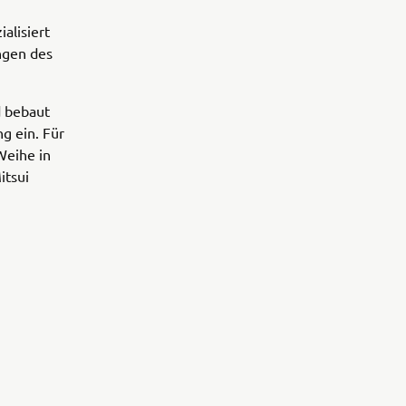
alisiert
ngen des
d bebaut
g ein. Für
Weihe in
itsui