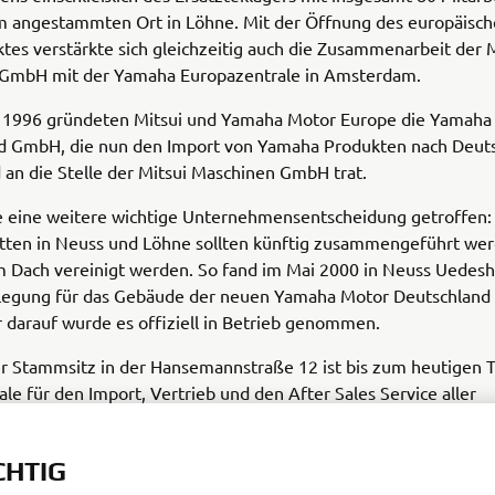
m angestammten Ort in Löhne. Mit der Öffnung des europäisc
es verstärkte sich gleichzeitig auch die Zusammenarbeit der M
GmbH mit der Yamaha Europazentrale in Amsterdam.
i 1996 gründeten Mitsui und Yamaha Motor Europe die Yamaha
d GmbH, die nun den Import von Yamaha Produkten nach Deut
 an die Stelle der Mitsui Maschinen GmbH trat.
 eine weitere wichtige Unternehmensentscheidung getroffen:
ätten in Neuss und Löhne sollten künftig zusammengeführt we
m Dach vereinigt werden. So fand im Mai 2000 in Neuss Uedesh
legung für das Gebäude der neuen Yamaha Motor Deutschland
 darauf wurde es offiziell in Betrieb genommen.
r Stammsitz in der Hansemannstraße 12 ist bis zum heutigen T
ale für den Import, Vertrieb und den After Sales Service aller
ebenen Yamaha Produkte. Aber die Gründung der Mitsui Mas
2 war der eigentliche Kick-off für diese Erfolgsgeschichte.
CHTIG