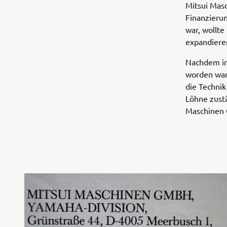
Mitsui Mas
Finanzierun
war, wollt
expandiere
Nachdem in
worden war,
die Technik
Löhne zust
Maschinen 