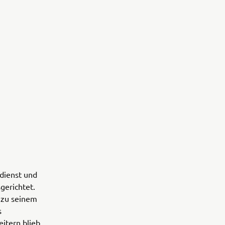
dienst und
gerichtet.
s zu seinem
s
eitern blieb