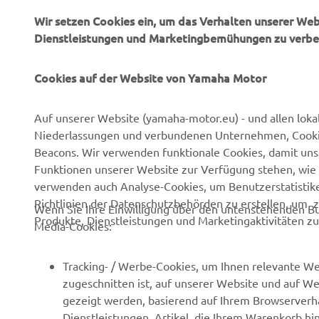
Wir setzen Cookies ein, um das Verhalten unserer We
Dienstleistungen und Marketingbemühungen zu verbe
Cookies auf der Website von Yamaha Motor
UNTERNEHMEN
B2B
Auf unserer Website (yamaha-motor.eu) - und allen loka
Niederlassungen und verbundenen Unternehmen, Cookies,
Über uns
NEO's Delivery
Beacons. Wir verwenden funktionale Cookies, damit un
Newsmeldungen
eBike Antriebe
Funktionen unserer Website zur Verfügung stehen, wie 
verwenden auch Analyse-Cookies, um Benutzerstatistik
Veranstaltungen
Behörden und Polizei
Richtlinien der Datenschutzbehörden zu erstellen, um 
Wenn Sie Ihre Einwilligung über den untenstehenden Bu
Presse
Golfplätze
Produkte, Dienstleistungen und Marketingaktivitäten zu
Media-Cookies:
Prospekte
Ersthelfer
Karriere
Robotics
Tracking- / Werbe-Cookies, um Ihnen relevante We
zugeschnitten ist, auf unserer Website und auf Web
Impressum
Partnerschaften
gezeigt werden, basierend auf Ihrem Browserverha
Menschenrechtsrichtlinie
Technische Informationen
Dienstleistungen, Artikel, die Ihrem Warenkorb hi