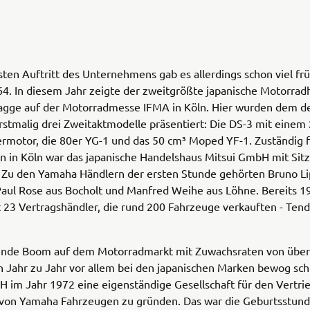
sten Auftritt des Unternehmens gab es allerdings schon viel fr
4. In diesem Jahr zeigte der zweitgrößte japanische Motorradh
lagge auf der Motorradmesse IFMA in Köln. Hier wurden dem d
stmalig drei Zweitaktmodelle präsentiert: Die DS-3 mit einem
rmotor, die 80er YG-1 und das 50 cm³ Moped YF-1. Zuständig f
n in Köln war das japanische Handelshaus Mitsui GmbH mit Sitz
. Zu den Yamaha Händlern der ersten Stunde gehörten Bruno L
aul Rose aus Bocholt und Manfred Weihe aus Löhne. Bereits 1
 23 Vertragshändler, die rund 200 Fahrzeuge verkauften - Ten
ende Boom auf dem Motorradmarkt mit Zuwachsraten von über
 Jahr zu Jahr vor allem bei den japanischen Marken bewog schl
 im Jahr 1972 eine eigenständige Gesellschaft für den Vertri
von Yamaha Fahrzeugen zu gründen. Das war die Geburtsstund