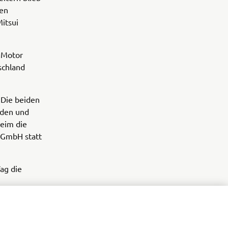
hen
itsui
 Motor
schland
 Die beiden
rden und
eim die
 GmbH statt
ag die
chinen GmbH