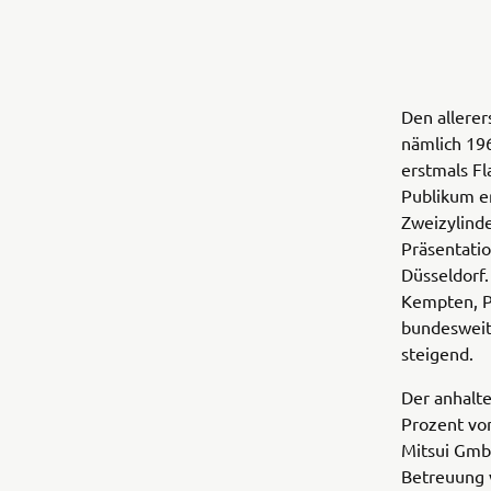
Den allerer
nämlich 196
erstmals F
Publikum er
Zweizylinde
Präsentatio
Düsseldorf
Kempten, P
bundesweit
steigend.
Der anhalt
Prozent von
Mitsui GmbH
Betreuung 