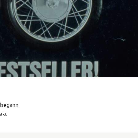
 begann
ra.