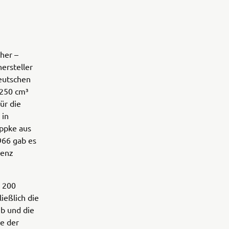
üher –
ersteller
eutschen
 250 cm³
ür die
 in
ippke aus
966 gab es
denz
 200
ießlich die
eb und die
e der