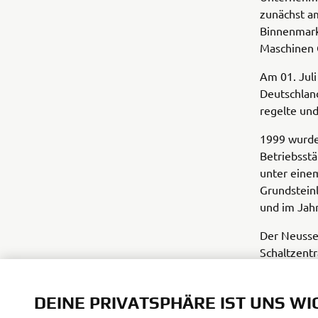
zunächst a
Binnenmarkt
Maschinen 
Am 01. Jul
Deutschlan
regelte und
1999 wurde
Betriebsst
unter eine
Grundstein
und im Jahr
Der Neusse
Schaltzentr
motorgetri
im Juli 197
DEINE PRIVATSPHÄRE IST UNS WI