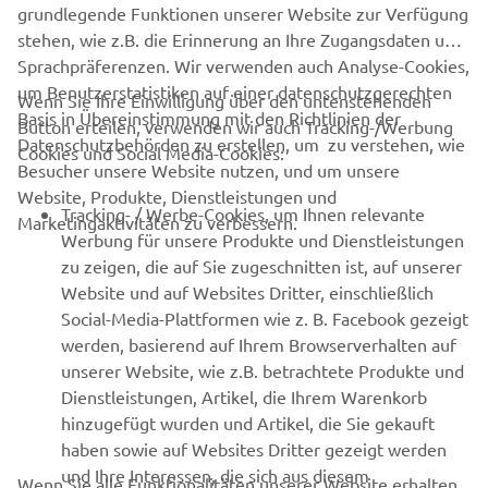
grundlegende Funktionen unserer Website zur Verfügung
stehen, wie z.B. die Erinnerung an Ihre Zugangsdaten und
Sprachpräferenzen. Wir verwenden auch Analyse-Cookies,
um Benutzerstatistiken auf einer datenschutzgerechten
Wenn Sie Ihre Einwilligung über den untenstehenden
Basis in Übereinstimmung mit den Richtlinien der
Button erteilen, verwenden wir auch Tracking-/Werbung
Datenschutzbehörden zu erstellen, um zu verstehen, wie
Cookies und Social Media-Cookies:
Besucher unsere Website nutzen, und um unsere
Website, Produkte, Dienstleistungen und
Tracking- / Werbe-Cookies, um Ihnen relevante
Marketingaktivitäten zu verbessern.
Werbung für unsere Produkte und Dienstleistungen
zu zeigen, die auf Sie zugeschnitten ist, auf unserer
Website und auf Websites Dritter, einschließlich
Social-Media-Plattformen wie z. B. Facebook gezeigt
werden, basierend auf Ihrem Browserverhalten auf
unserer Website, wie z.B. betrachtete Produkte und
Dienstleistungen, Artikel, die Ihrem Warenkorb
hinzugefügt wurden und Artikel, die Sie gekauft
haben sowie auf Websites Dritter gezeigt werden
und Ihre Interessen, die sich aus diesem
Wenn Sie alle Funktionalitäten unserer Website erhalten