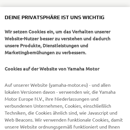
Neues 5 Zoll TFT-Display Smartphone-Konnektivität
DEINE PRIVATSPHÄRE IST UNS WICHTIG
Verbessertes Bremsverhalten Neuer breiterer
aerodynamischer Bildschirm mit Einhandverstellung
Wir setzen Cookies ein, um das Verhalten unserer
Souveräne Fahrposition mit komfortabler Ergonomie 17-
Website-Nutzer besser zu verstehen und dadurch
Liter-Kraftstofftank für lange Reichweiten Kompakte, in
unsere Produkte, Dienstleistungen und
den Handschutz integrierte LED-Blinker Vorbereitet für
Marketingbemühungen zu verbessern.
QSS Die TRACER 7 wird in den Farben Midnight Black, Icon
Performance und Redline erhältlich sein.
Cookies auf der Website von Yamaha Motor
TRACER 7 ENTDECKEN
Auf unserer Website (yamaha-motor.eu) - und allen
lokalen Versionen davon - verwenden wir, die Yamaha
Motor Europe N.V., ihre Niederlassungen und
verbundenen Unternehmen, Cookies, einschließlich
Techniken, die Cookies ähnlich sind, wie Javascript und
Web Beacons. Wir verwenden funktionale Cookies, damit
unsere Website ordnungsgemäß funktioniert und Ihnen