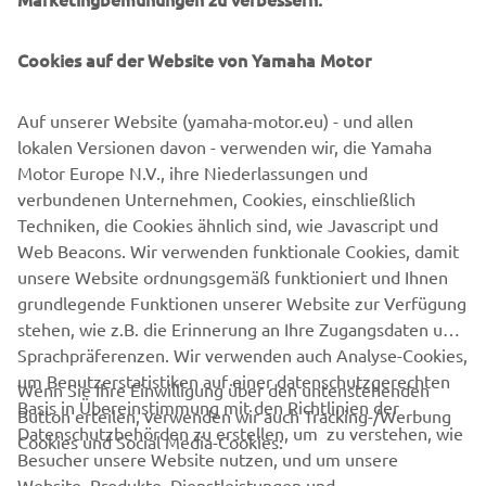
Cookies auf der Website von Yamaha Motor
Auf unserer Website (yamaha-motor.eu) - und allen
lokalen Versionen davon - verwenden wir, die Yamaha
Motor Europe N.V., ihre Niederlassungen und
verbundenen Unternehmen, Cookies, einschließlich
Techniken, die Cookies ähnlich sind, wie Javascript und
Premium
Web Beacons. Wir verwenden funktionale Cookies, damit
Mehr dazu
unsere Website ordnungsgemäß funktioniert und Ihnen
grundlegende Funktionen unserer Website zur Verfügung
stehen, wie z.B. die Erinnerung an Ihre Zugangsdaten und
Sprachpräferenzen. Wir verwenden auch Analyse-Cookies,
um Benutzerstatistiken auf einer datenschutzgerechten
Wenn Sie Ihre Einwilligung über den untenstehenden
Basis in Übereinstimmung mit den Richtlinien der
Button erteilen, verwenden wir auch Tracking-/Werbung
UNTERNEHMEN
Datenschutzbehörden zu erstellen, um zu verstehen, wie
Cookies und Social Media-Cookies:
Besucher unsere Website nutzen, und um unsere
Website, Produkte, Dienstleistungen und