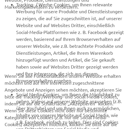
B2B
Tracking- / Werbe-Cookies, um Ihnen relevante
Marketingaktivitäten zu verbessern.
Werbung für unsere Produkte und Dienstleistungen
MEHR VON YAMAHA
zu zeigen, die auf Sie zugeschnitten ist, auf unserer
Website und auf Websites Dritter, einschließlich
Social-Media-Plattformen wie z. B. Facebook gezeigt
SUPPORT
werden, basierend auf Ihrem Browserverhalten auf
unserer Website, wie z.B. betrachtete Produkte und
Dienstleistungen, Artikel, die Ihrem Warenkorb
NEWSLETTER
hinzugefügt wurden und Artikel, die Sie gekauft
Erfahre als Erster von den neuesten Angeboten,
haben sowie auf Websites Dritter gezeigt werden
Sonderveranstaltungen, Neuerscheinungen und vielem mehr.
und Ihre Interessen, die sich aus diesem
Wenn Sie alle Funktionalitäten unserer Website erhalten
Browserverhalten ergeben.
möchten und auf Ihre Interessen zugeschnittene
Angebote und Anzeigen sehen möchten, akzeptieren Sie
Social Media-Cookies, um Ihnen die Möglichkeit zu
bitte die Tracking-/Werbung- und Social Media-Cookies,
ABONNIEREN
geben, Videos auf unserer Website anzusehen (z.B.
indem Sie auf die Schaltfläche „Akzeptieren“ klicken.
über YouTube) und um Ihnen auch zu ermöglichen,
Wenn Sie diese Cookies nicht oder nur bestimmte
Inhalte von unserer Website auf Social Media, wie
Lesen Sie unsere Datenschutzrichtlinie, um zu erfahren, wie wir
Kategorien von Cookies (z.B. nur die Social Media-
z.B. Facebook, einfach zu teilen. Dies sind Cookies
Ihre persönlichen Daten verarbeiten:
Datenschutzerklärung
Cookies) akzeptieren möchten, klicken Sie bitte auf die
von Drittanbietern von Social Media und