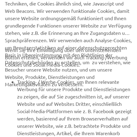
Techniken, die Cookies ähnlich sind, wie Javascript und
Web Beacons. Wir verwenden funktionale Cookies, damit
TICKETSHOP
unsere Website ordnungsgemäß funktioniert und Ihnen
grundlegende Funktionen unserer Website zur Verfügung
stehen, wie z.B. die Erinnerung an Ihre Zugangsdaten und
Sprachpräferenzen. Wir verwenden auch Analyse-Cookies,
um Benutzerstatistiken auf einer datenschutzgerechten
Wenn Sie Ihre Einwilligung über den untenstehenden
Basis in Übereinstimmung mit den Richtlinien der
Button erteilen, verwenden wir auch Tracking-/Werbung
UNTERNEHMEN
Datenschutzbehörden zu erstellen, um zu verstehen, wie
Cookies und Social Media-Cookies:
Besucher unsere Website nutzen, und um unsere
Website, Produkte, Dienstleistungen und
B2B
Tracking- / Werbe-Cookies, um Ihnen relevante
Marketingaktivitäten zu verbessern.
Werbung für unsere Produkte und Dienstleistungen
MEHR VON YAMAHA
zu zeigen, die auf Sie zugeschnitten ist, auf unserer
Website und auf Websites Dritter, einschließlich
Social-Media-Plattformen wie z. B. Facebook gezeigt
SUPPORT
werden, basierend auf Ihrem Browserverhalten auf
unserer Website, wie z.B. betrachtete Produkte und
Dienstleistungen, Artikel, die Ihrem Warenkorb
NEWSLETTER