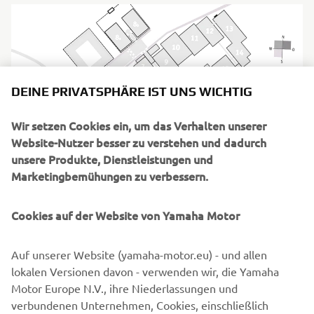
DEINE PRIVATSPHÄRE IST UNS WICHTIG
Wir setzen Cookies ein, um das Verhalten unserer
Website-Nutzer besser zu verstehen und dadurch
unsere Produkte, Dienstleistungen und
Marketingbemühungen zu verbessern.
Zeit für die Welle der Begeisterung: Besuch uns auf der
Cookies auf der Website von Yamaha Motor
Boot 2023 und freu dich auf attraktive Sonderkonditionen.
Wir erwarten dich an unseren beiden Ständen C90.1 und
C90.2 in der Halle 3.
Auf unserer Website (yamaha-motor.eu) - und allen
lokalen Versionen davon - verwenden wir, die Yamaha
ZUM LAGEPLAN
Motor Europe N.V., ihre Niederlassungen und
verbundenen Unternehmen, Cookies, einschließlich