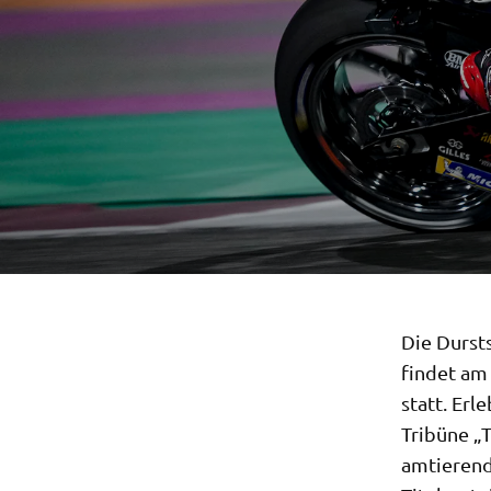
Die Durst
findet am
statt. Erl
Tribüne „
amtierend