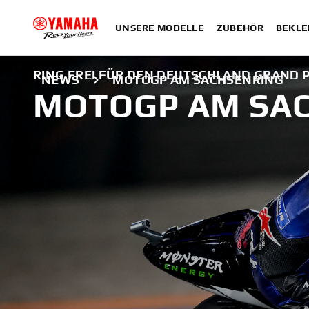
UNSERE MODELLE
ZUBEHÖR
BEKLE
RING FREI FÜR DEN DEUTSCHLAND GRAND P
NEWS
MOTOGP AM SACHSENRING
MOTOGP AM SA