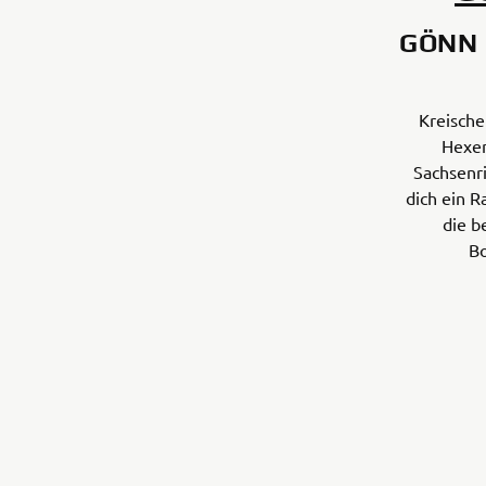
GÖNN 
Kreisch
Hexen
Sachsenri
dich ein 
die b
Bo