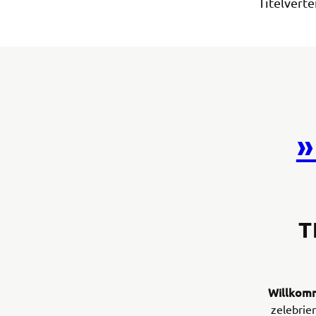
Titelverte
T
Willkomm
zelebrier