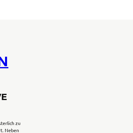
N
VE
erlich zu
rt. Neben