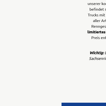
unserer ko
befindet 
Trucks mit
aller A
Renngesc
limitiertes
Preis en
Wichtig:
Sachsenrin