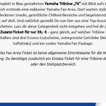
Yamaha Tribüne „T6“
mplett in Blau gestalteten
mit Blick aufs
sich erstmals eine exklusive Yamaha Fan Area. Dort warten styl
 leckeren Snacks, gemütliche Chillout-Bereiche und begeistern
rt auf dich. Und natürlich genießt Du von hier aus eine Top-Aussi
hehen. Lass dir diese Gelegenheit nicht entgehen und hol dir j
 Zusatz-Ticket für nur 39,- €
– ganz gleich, auf welcher Tribüne 
thalten sind drei Essens-Gutscheine, unbegrenzte Getränke (W
Softdrinks) und ein cooles Yamaha Fan Package.
Das Fan Area-Ticket ist keine allgemeine Eintrittskarte für die
g. Du benötigst zusätzlich ein Einlass-Ticket für eine Tribüne 
oder den Stehplatzbereich.