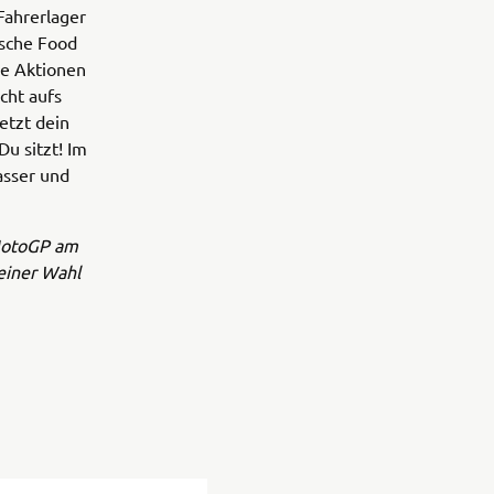
 Fahrerlager
ische Food
de Aktionen
cht aufs
etzt dein
Du sitzt! Im
asser und
 MotoGP am
deiner Wahl