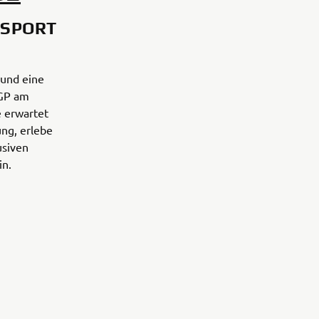
DSPORT
und eine
oGP am
e erwartet
ng, erlebe
usiven
in.