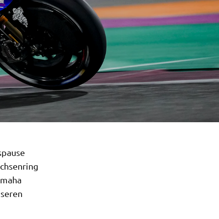
gspause
achsenring
Yamaha
nseren