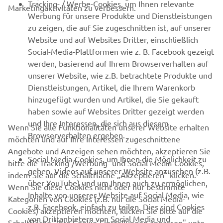
Tracking- / Werbe-Cookies, um Ihnen relevante
Marketingaktivitäten zu verbessern.
Werbung für unsere Produkte und Dienstleistungen
MEHR VON YAMAHA
zu zeigen, die auf Sie zugeschnitten ist, auf unserer
Website und auf Websites Dritter, einschließlich
Social-Media-Plattformen wie z. B. Facebook gezeigt
SUPPORT
werden, basierend auf Ihrem Browserverhalten auf
unserer Website, wie z.B. betrachtete Produkte und
Dienstleistungen, Artikel, die Ihrem Warenkorb
NEWSLETTER
hinzugefügt wurden und Artikel, die Sie gekauft
Erfahre als Erster von den neuesten Angeboten,
haben sowie auf Websites Dritter gezeigt werden
Sonderveranstaltungen, Neuerscheinungen und vielem mehr.
und Ihre Interessen, die sich aus diesem
Wenn Sie alle Funktionalitäten unserer Website erhalten
Browserverhalten ergeben.
möchten und auf Ihre Interessen zugeschnittene
Angebote und Anzeigen sehen möchten, akzeptieren Sie
Social Media-Cookies, um Ihnen die Möglichkeit zu
bitte die Tracking-/Werbung- und Social Media-Cookies,
ABONNIEREN
geben, Videos auf unserer Website anzusehen (z.B.
indem Sie auf die Schaltfläche „Akzeptieren“ klicken.
über YouTube) und um Ihnen auch zu ermöglichen,
Wenn Sie diese Cookies nicht oder nur bestimmte
Inhalte von unserer Website auf Social Media, wie
Lesen Sie unsere Datenschutzrichtlinie, um zu erfahren, wie wir
Kategorien von Cookies (z.B. nur die Social Media-
z.B. Facebook, einfach zu teilen. Dies sind Cookies
Ihre persönlichen Daten verarbeiten:
Datenschutzerklärung
Cookies) akzeptieren möchten, klicken Sie bitte auf die
von Drittanbietern von Social Media und
Schaltfläche "Ihre Cookie-Einstellungen anpassen" unten.