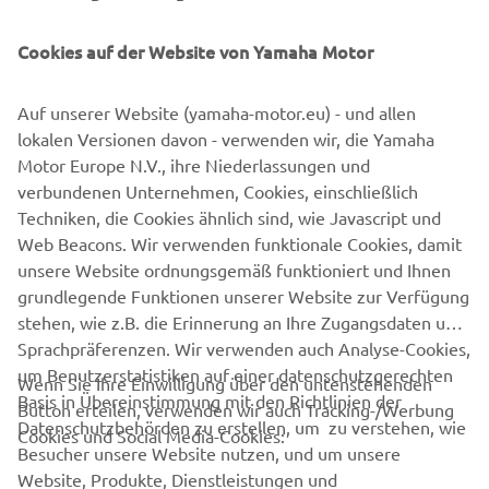
MEHR ERFAHREN
Cookies auf der Website von Yamaha Motor
Auf unserer Website (yamaha-motor.eu) - und allen
lokalen Versionen davon - verwenden wir, die Yamaha
Motor Europe N.V., ihre Niederlassungen und
verbundenen Unternehmen, Cookies, einschließlich
Techniken, die Cookies ähnlich sind, wie Javascript und
Web Beacons. Wir verwenden funktionale Cookies, damit
unsere Website ordnungsgemäß funktioniert und Ihnen
NÄCHSTE
grundlegende Funktionen unserer Website zur Verfügung
1
/
3
stehen, wie z.B. die Erinnerung an Ihre Zugangsdaten und
Sprachpräferenzen. Wir verwenden auch Analyse-Cookies,
um Benutzerstatistiken auf einer datenschutzgerechten
Wenn Sie Ihre Einwilligung über den untenstehenden
Basis in Übereinstimmung mit den Richtlinien der
Button erteilen, verwenden wir auch Tracking-/Werbung
UNTERNEHMEN
Datenschutzbehörden zu erstellen, um zu verstehen, wie
Cookies und Social Media-Cookies:
Besucher unsere Website nutzen, und um unsere
Website, Produkte, Dienstleistungen und
B2B