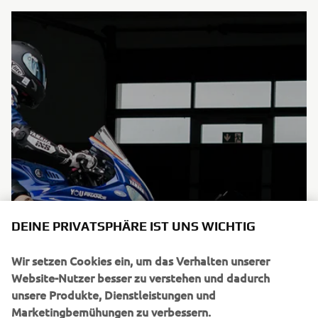
DEINE PRIVATSPHÄRE IST UNS WICHTIG
DAS RENNSTRECKEN EVENT MIT EXKLUSIVEN
INSTRUKTORENFAHRTEN UND TEST-RIDES MIT
Wir setzen Cookies ein, um das Verhalten unserer
UNSEREN AKTUELLEN SUPERSPORT MODELLEN. JETZT
Website-Nutzer besser zu verstehen und dadurch
TICKETS FÜR UNSERE EVENTS IN 2023 SICHERN!
unsere Produkte, Dienstleistungen und
YAMAHA TRACK DAYS
Marketingbemühungen zu verbessern.