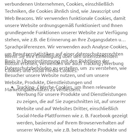
verbundenen Unternehmen, Cookies, einschließlich
Techniken, die Cookies ähnlich sind, wie Javascript und
B2B
Web Beacons. Wir verwenden funktionale Cookies, damit
unsere Website ordnungsgemäß funktioniert und Ihnen
MEHR VON YAMAHA
grundlegende Funktionen unserer Website zur Verfügung
stehen, wie z.B. die Erinnerung an Ihre Zugangsdaten und
SUPPORT
Sprachpräferenzen. Wir verwenden auch Analyse-Cookies,
um Benutzerstatistiken auf einer datenschutzgerechten
Wenn Sie Ihre Einwilligung über den untenstehenden
Basis in Übereinstimmung mit den Richtlinien der
Button erteilen, verwenden wir auch Tracking-/Werbung
NEWSLETTER
Datenschutzbehörden zu erstellen, um zu verstehen, wie
Cookies und Social Media-Cookies:
Besucher unsere Website nutzen, und um unsere
Erfahre als Erster von den neuesten Angeboten,
Website, Produkte, Dienstleistungen und
Sonderveranstaltungen, Neuerscheinungen und vielem mehr.
Tracking- / Werbe-Cookies, um Ihnen relevante
Marketingaktivitäten zu verbessern.
Werbung für unsere Produkte und Dienstleistungen
zu zeigen, die auf Sie zugeschnitten ist, auf unserer
Website und auf Websites Dritter, einschließlich
ABONNIEREN
Social-Media-Plattformen wie z. B. Facebook gezeigt
werden, basierend auf Ihrem Browserverhalten auf
unserer Website, wie z.B. betrachtete Produkte und
Lesen Sie unsere Datenschutzrichtlinie, um zu erfahren, wie wir