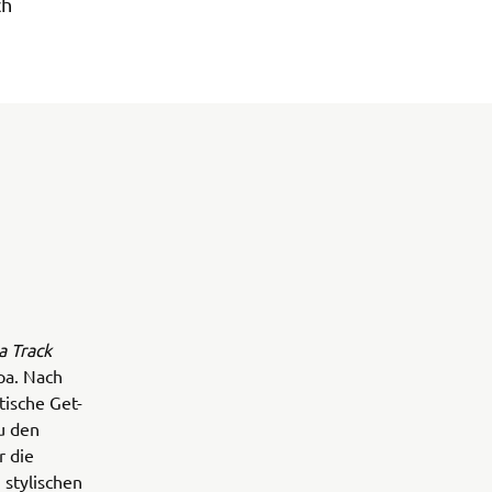
ch
a Track
pa. Nach
ische Get-
u den
r die
 stylischen