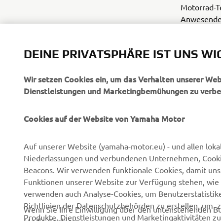
Motorrad-T
Anwesenden 
nicht zu la
berühmten 
DEINE PRIVATSPHÄRE IST UNS WI
Wir setzen Cookies ein, um das Verhalten unserer We
Dienstleistungen und Marketingbemühungen zu verbe
Cookies auf der Website von Yamaha Motor
UNTERNEHMEN
B2B
Auf unserer Website (yamaha-motor.eu) - und allen loka
Niederlassungen und verbundenen Unternehmen, Cookies,
Über uns
NEO's Delivery
Beacons. Wir verwenden funktionale Cookies, damit un
Newsmeldungen
eBike Antriebe
Funktionen unserer Website zur Verfügung stehen, wie 
verwenden auch Analyse-Cookies, um Benutzerstatistik
Veranstaltungen
Behörden und Polizei
Richtlinien der Datenschutzbehörden zu erstellen, um 
Wenn Sie Ihre Einwilligung über den untenstehenden Bu
Presse
Golfplätze
Produkte, Dienstleistungen und Marketingaktivitäten zu