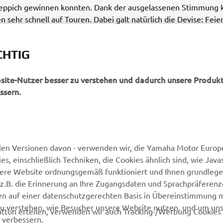
eppich gewinnen konnten. Dank der ausgelassenen Stimmung 
sehr schnell auf Touren. Dabei galt natürlich die Devise: Feier
nge – um am nächsten Tag fit für den heiß erwarteten Ritt auf d
Ardennen-Achterbahn zu sein.
CHTIG
bsite-Nutzer besser zu verstehen und dadurch unsere Produkt
ssern.
MEHR VON YAMAHA
SUPPORT
len Versionen davon - verwenden wir, die Yamaha Motor Europe
 einschließlich Techniken, die Cookies ähnlich sind, wie Java
Newsletter
Kontakt aufnehmen
sere Website ordnungsgemäß funktioniert und Ihnen grundleg
MyYamaha
Webshop Support
z.B. die Erinnerung an Ihre Zugangsdaten und Sprachpräferenz
en auf einer datenschutzgerechten Basis in Übereinstimmung 
Yamaha Music
Ersatzteilkatalog
zu verstehen, wie Besucher unsere Website nutzen, und um un
tton erteilen, verwenden wir auch Tracking-/Werbung Cookies 
Yamaha Racing
Wartungstermin anfragen
 verbessern.