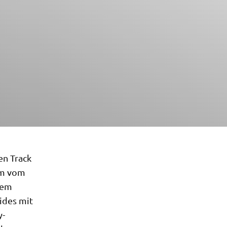
en Track
mm vom
dem
ides mit
y-