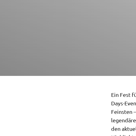
Ein Fest f
Days-Even
Feinsten 
legendäre
den aktue