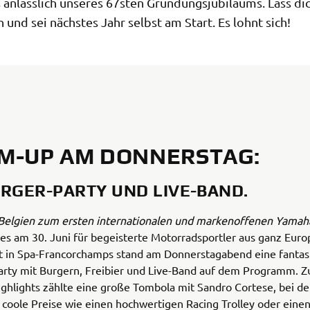
 anlässlich unseres 67sten Gründungsjubiläums. Lass di
n und sei nächstes Jahr selbst am Start. Es lohnt sich!
M-UP AM DONNERSTAG:
URGER-PARTY UND LIVE-BAND.
Belgien zum ersten internationalen und markenoffenen Yamah
 es am 30. Juni für begeisterte Motorradsportler aus ganz Euro
t in Spa-Francorchamps stand am Donnerstagabend eine fantast
arty mit Burgern, Freibier und Live-Band auf dem Programm. Z
ghlights zählte eine große Tombola mit Sandro Cortese, bei de
coole Preise wie einen hochwertigen Racing Trolley oder einen