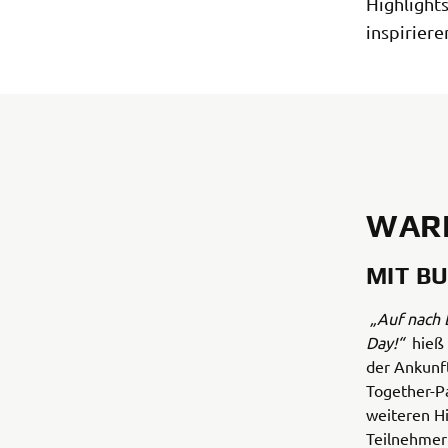
Highlights
inspiriere
WAR
MIT B
„Auf nach 
Day!“
hieß
der Ankunf
Together-P
weiteren Hi
Teilnehmer 