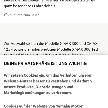
ganz besonderes Fahrerlebnis.
2
Minuten zum Lesen
Zur Auswahl stehen die Modelle XMAX 300 und XMAX
125 - sowie die höherwertigen Modelle XMAX 300 Tech
MAX und XMAX 125 Tech MAX mit Vollfarb-TFT-
Instrumenten und Garmin-Navigation via Smartphone -
DEINE PRIVATSPHÄRE IST UNS WICHTIG
alle serienmäßig mit LED-Scheinwerfern ausgestattet. Für
welches XMAX-Modell Du dich auch entscheidest, Du
Wir setzen Cookies ein, um das Verhalten unserer
kannst sicher sein, dass Du in Sachen Stil, Technologie und
Website-Nutzer besser zu verstehen und dadurch
Qualität das Beste erlebst, was es gibt!
unsere Produkte, Dienstleistungen und
Marketingbemühungen zu verbessern.
Neben der Markteinführung der gesamten XMAX-Reihe in
Europa wird 2023 auch der neue XMAX 300 weltweit
eingeführt. Die weltweite Version dieses meistverkauften
Cookies auf der Website von Yamaha Motor