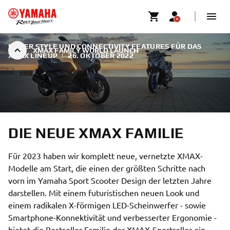
NEUER STYLE UND CONNECTIVITY FEATURES FÜR DAS
XMAX FAMILY WORLD LAUNCH
XMAX LINEUP
|
26. OKTOBER 2022
DIE NEUE XMAX FAMILIE
Für 2023 haben wir komplett neue, vernetzte XMAX-
Modelle am Start, die einen der größten Schritte nach
vorn im Yamaha Sport Scooter Design der letzten Jahre
darstellen. Mit einem futuristischen neuen Look und
einem radikalen X-förmigen LED-Scheinwerfer - sowie
Smartphone-Konnektivität und verbesserter Ergonomie -
bietet die Bestseller-Familie der XMAX-Sportroller ein