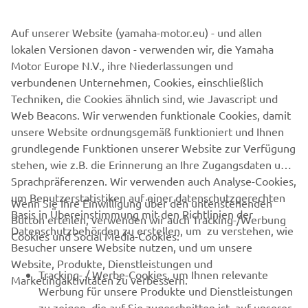
Modells zielt in erster Linie auf Thailand und andere
asiatische Länder ab und unterstreicht die enorme
Auf unserer Website (yamaha-motor.eu) - und allen
internationale Anziehungskraft von Yamahas
lokalen Versionen davon - verwenden wir, die Yamaha
erfolgreichstem Sport-Scooter.
Motor Europe N.V., ihre Niederlassungen und
verbundenen Unternehmen, Cookies, einschließlich
Techniken, die Cookies ähnlich sind, wie Javascript und
Web Beacons. Wir verwenden funktionale Cookies, damit
XMAX FAMILIE ENTDECKEN
unsere Website ordnungsgemäß funktioniert und Ihnen
grundlegende Funktionen unserer Website zur Verfügung
stehen, wie z.B. die Erinnerung an Ihre Zugangsdaten und
Sprachpräferenzen. Wir verwenden auch Analyse-Cookies,
um Benutzerstatistiken auf einer datenschutzgerechten
Wenn Sie Ihre Einwilligung über den untenstehenden
Basis in Übereinstimmung mit den Richtlinien der
Button erteilen, verwenden wir auch Tracking-/Werbung
UNTERNEHMEN
Datenschutzbehörden zu erstellen, um zu verstehen, wie
Cookies und Social Media-Cookies:
Besucher unsere Website nutzen, und um unsere
Website, Produkte, Dienstleistungen und
B2B
Tracking- / Werbe-Cookies, um Ihnen relevante
Marketingaktivitäten zu verbessern.
Werbung für unsere Produkte und Dienstleistungen
MEHR VON YAMAHA
zu zeigen, die auf Sie zugeschnitten ist, auf unserer