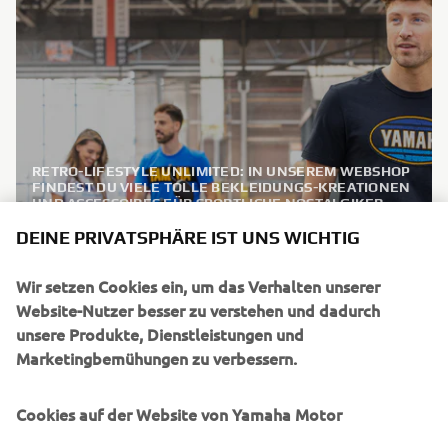
RETRO-LIFESTYLE UNLIMITED: IN UNSEREM WEBSHOP
FINDEST DU VIELE TOLLE BEKLEIDUNGS-KREATIONEN
UND ACCESSOIRES FÜR SPORTLICHE NOSTALGIKER –
ANGEFANGEN BEI STYLISCHEN SHIRTS, SWEATERN
DEINE PRIVATSPHÄRE IST UNS WICHTIG
UND CAPS IM COOLEN VINTAGE-USED LOOK BIS HIN ZU
KULTIGEN AUFNÄHERN MIT KLASSISCHEN
SPEEDBLOCK-DESIGNS. KLICK DICH EINFACH DURCH
Wir setzen Cookies ein, um das Verhalten unserer
UND GESTALTE DEINEN EIGENEN LOOK.
FASTER SONS KOLLEKTION
Website-Nutzer besser zu verstehen und dadurch
unsere Produkte, Dienstleistungen und
2022
Marketingbemühungen zu verbessern.
MEHR ERFAHREN
Cookies auf der Website von Yamaha Motor