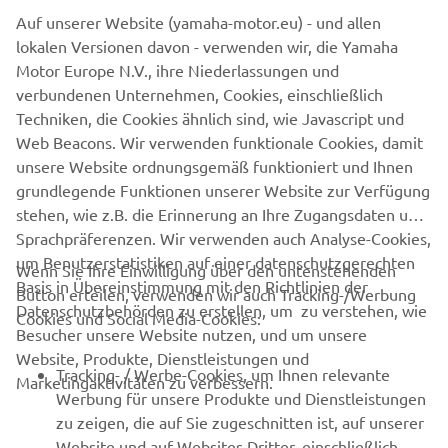
Auf unserer Website (yamaha-motor.eu) - und allen
lokalen Versionen davon - verwenden wir, die Yamaha
Motor Europe N.V., ihre Niederlassungen und
verbundenen Unternehmen, Cookies, einschließlich
Techniken, die Cookies ähnlich sind, wie Javascript und
Web Beacons. Wir verwenden funktionale Cookies, damit
unsere Website ordnungsgemäß funktioniert und Ihnen
grundlegende Funktionen unserer Website zur Verfügung
1
/
4
stehen, wie z.B. die Erinnerung an Ihre Zugangsdaten und
Sprachpräferenzen. Wir verwenden auch Analyse-Cookies,
um Benutzerstatistiken auf einer datenschutzgerechten
Wenn Sie Ihre Einwilligung über den untenstehenden
Basis in Übereinstimmung mit den Richtlinien der
Button erteilen, verwenden wir auch Tracking-/Werbung
UNTERNEHMEN
Datenschutzbehörden zu erstellen, um zu verstehen, wie
Cookies und Social Media-Cookies:
Besucher unsere Website nutzen, und um unsere
Website, Produkte, Dienstleistungen und
B2B
Tracking- / Werbe-Cookies, um Ihnen relevante
Marketingaktivitäten zu verbessern.
Werbung für unsere Produkte und Dienstleistungen
MEHR VON YAMAHA
zu zeigen, die auf Sie zugeschnitten ist, auf unserer
Website und auf Websites Dritter, einschließlich