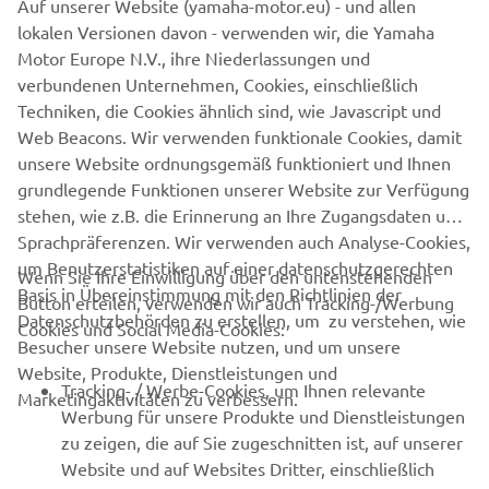
Auf unserer Website (yamaha-motor.eu) - und allen
lokalen Versionen davon - verwenden wir, die Yamaha
Motor Europe N.V., ihre Niederlassungen und
verbundenen Unternehmen, Cookies, einschließlich
Techniken, die Cookies ähnlich sind, wie Javascript und
Web Beacons. Wir verwenden funktionale Cookies, damit
unsere Website ordnungsgemäß funktioniert und Ihnen
grundlegende Funktionen unserer Website zur Verfügung
stehen, wie z.B. die Erinnerung an Ihre Zugangsdaten und
Sprachpräferenzen. Wir verwenden auch Analyse-Cookies,
um Benutzerstatistiken auf einer datenschutzgerechten
Wenn Sie Ihre Einwilligung über den untenstehenden
Basis in Übereinstimmung mit den Richtlinien der
Button erteilen, verwenden wir auch Tracking-/Werbung
UNTERNEHMEN
Datenschutzbehörden zu erstellen, um zu verstehen, wie
Cookies und Social Media-Cookies:
Besucher unsere Website nutzen, und um unsere
Website, Produkte, Dienstleistungen und
B2B
Tracking- / Werbe-Cookies, um Ihnen relevante
Marketingaktivitäten zu verbessern.
Werbung für unsere Produkte und Dienstleistungen
MEHR VON YAMAHA
zu zeigen, die auf Sie zugeschnitten ist, auf unserer
Website und auf Websites Dritter, einschließlich