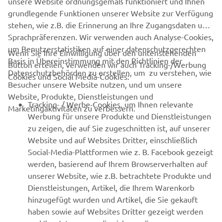
DISCOVER THE NEW YAMAHA EBIKES
unsere Website ordnungsgemäß funktioniert und Ihnen
grundlegende Funktionen unserer Website zur Verfügung
stehen, wie z.B. die Erinnerung an Ihre Zugangsdaten und
Sprachpräferenzen. Wir verwenden auch Analyse-Cookies,
um Benutzerstatistiken auf einer datenschutzgerechten
Wenn Sie Ihre Einwilligung über den untenstehenden
Basis in Übereinstimmung mit den Richtlinien der
Button erteilen, verwenden wir auch Tracking-/Werbung
UNTERNEHMEN
Datenschutzbehörden zu erstellen, um zu verstehen, wie
Cookies und Social Media-Cookies:
Besucher unsere Website nutzen, und um unsere
Website, Produkte, Dienstleistungen und
B2B
Tracking- / Werbe-Cookies, um Ihnen relevante
Marketingaktivitäten zu verbessern.
Werbung für unsere Produkte und Dienstleistungen
MEHR VON YAMAHA
zu zeigen, die auf Sie zugeschnitten ist, auf unserer
Website und auf Websites Dritter, einschließlich
Social-Media-Plattformen wie z. B. Facebook gezeigt
SUPPORT
werden, basierend auf Ihrem Browserverhalten auf
unserer Website, wie z.B. betrachtete Produkte und
Dienstleistungen, Artikel, die Ihrem Warenkorb
NEWSLETTER
hinzugefügt wurden und Artikel, die Sie gekauft
Erfahre als Erster von den neuesten Angeboten,
haben sowie auf Websites Dritter gezeigt werden
Sonderveranstaltungen, Neuerscheinungen und vielem mehr.