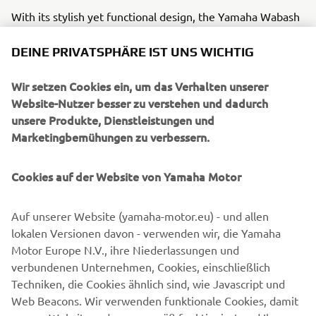
With its stylish yet functional design, the Yamaha Wabash
RT is a sleek new gravel bike that is aimed at those riders
who appreciate the fun, freedom and friendships that are
DEINE PRIVATSPHÄRE IST UNS WICHTIG
an integral part of the whole riding experience. The real
beauty of the Wabash RT is that it offers riders the chance
Wir setzen Cookies ein, um das Verhalten unserer
to get out of the city or suburbs and explore new places
Website-Nutzer besser zu verstehen und dadurch
and enjoy every second of the ride – because it’s as much
unsere Produkte, Dienstleistungen und
about the journey as it is about getting there.
Marketingbemühungen zu verbessern.
Yamaha CrossCore RC: For every day, for everyone.
Cookies auf der Website von Yamaha Motor
Functional, stylish and offering excellent value and strong
performance, the CrossCore RC is a versatile all-rounder
Auf unserer Website (yamaha-motor.eu) - und allen
designed as the ideal everyday bike for all riders, young
lokalen Versionen davon - verwenden wir, die Yamaha
and old.
Motor Europe N.V., ihre Niederlassungen und
verbundenen Unternehmen, Cookies, einschließlich
Techniken, die Cookies ähnlich sind, wie Javascript und
Web Beacons. Wir verwenden funktionale Cookies, damit