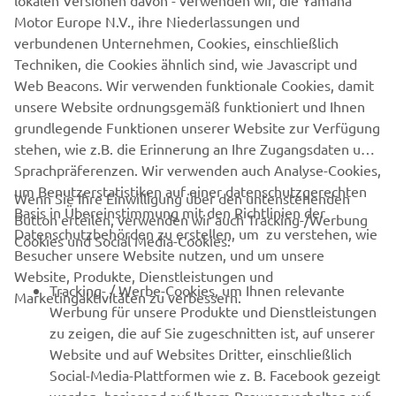
SAGT DANKE!
lokalen Versionen davon - verwenden wir, die Yamaha
Motor Europe N.V., ihre Niederlassungen und
verbundenen Unternehmen, Cookies, einschließlich
Techniken, die Cookies ähnlich sind, wie Javascript und
Web Beacons. Wir verwenden funktionale Cookies, damit
unsere Website ordnungsgemäß funktioniert und Ihnen
grundlegende Funktionen unserer Website zur Verfügung
1
/
11
stehen, wie z.B. die Erinnerung an Ihre Zugangsdaten und
Sprachpräferenzen. Wir verwenden auch Analyse-Cookies,
um Benutzerstatistiken auf einer datenschutzgerechten
Wenn Sie Ihre Einwilligung über den untenstehenden
Basis in Übereinstimmung mit den Richtlinien der
Button erteilen, verwenden wir auch Tracking-/Werbung
UNTERNEHMEN
Datenschutzbehörden zu erstellen, um zu verstehen, wie
Cookies und Social Media-Cookies:
Besucher unsere Website nutzen, und um unsere
Website, Produkte, Dienstleistungen und
B2B
Tracking- / Werbe-Cookies, um Ihnen relevante
Marketingaktivitäten zu verbessern.
Werbung für unsere Produkte und Dienstleistungen
MEHR VON YAMAHA
zu zeigen, die auf Sie zugeschnitten ist, auf unserer
Website und auf Websites Dritter, einschließlich
Social-Media-Plattformen wie z. B. Facebook gezeigt
SUPPORT