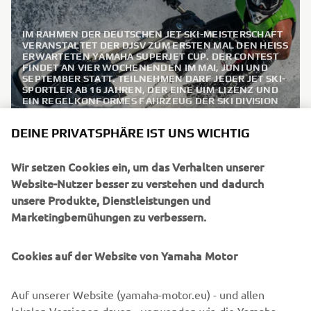
IM RAHMEN DER DEUTSCHEN JET SKI-MEISTERSCHAFT
VERANSTALTET DER DJSV ZUM ERSTEN MAL DEN HEISS E
RWARTETEN YAMAHA SUPERJET CUP. DER CONTEST F
INDET AN VIER WOCHENENDEN IM MAI, JUNI UND S
EPTEMBER STATT. TEILNEHMEN DARF JEDER JET SKI-S
PORTLER AB 16 JAHREN, DER EINE UIM-LIZENZ UND E
IN REGELKONFORMES FAHRZEUG DER SKI DIVISION G
P4-KLASSE BESITZT. MACH MIT UND MISCH DIE W
ELLEN AUF!
DEINE PRIVATSPHÄRE IST UNS WICHTIG
SUPERJET CUP 2023
Wir setzen Cookies ein, um das Verhalten unserer
MEHR ERFAHREN
Website-Nutzer besser zu verstehen und dadurch
unsere Produkte, Dienstleistungen und
Marketingbemühungen zu verbessern.
Cookies auf der Website von Yamaha Motor
UNSER TEAM
Auf unserer Website (yamaha-motor.eu) - und allen